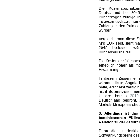
Groschen fällt
Kein El Nino
Neuer Klima-Alarm
Clima
Die Kostenabschätzun
Panikmache
Industriekonspiration
Klimakrieger
Sand
Deutschland bis 20
Bundestages zufolge i
Quadratur des Kreises
Traum Energiewende
Kalte S
insgesamt schätzt man 
UpdateKlimaWeltwirtschat
Wintervorhersage
Ergebnis
Zahlen, die den Ruin d
Nix dazu gelernt
Klimabedrohung CO2
Weltwirtschaft
würden.
Brennstoffrationierung
Klimarepublik Deutschland 2020
Vergleicht man diese Z
Glaubenskrieg Energiepolitik
Anti Atomrepublik
Atomka
Mrd EUR liegt, sieht ma
Überschwemmungen in Australien
2010 Wärmstes Jahr
2045 bedeuten wür
Bundeshaushaltes.
Die Wissenschaft als Feind
Energiekonzept der Bundes
Kognitive Dissonanz?
Hart aber Fair
Weltuntergang 2
Die Kosten der “Klimavo
erheblich höher, als m
Erwärmung.
In diesem Zusammenh
während ihrer, Angela 
hätte, erscheint wenig 
nicht als ernstzunehme
Unsere bereits
2010
Deutschland bedroht, s
Merkels klimapolitische 
3. Allerdings ist da
beschlossenen “Kli
Relation zu der dadur
Denn die ist denkbar
Schwankungsbreite des 