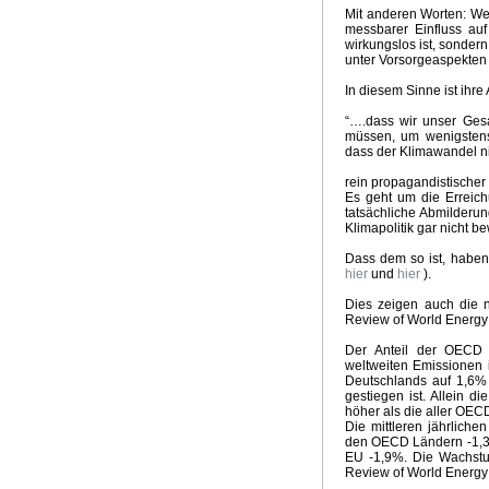
Mit anderen Worten: We
messbarer Einfluss auf
wirkungslos ist, sondern
unter Vorsorgeaspekten 
In diesem Sinne ist ihre
“….dass wir unser Gesa
müssen, um wenigstens 
dass der Klimawandel n
rein propagandistischer
Es geht um die Erreich
tatsächliche Abmilderu
Klimapolitik gar nicht b
Dass dem so ist, haben 
hier
und
hier
).
Dies zeigen auch die
Review of World Energy
Der Anteil der OECD S
weltweiten Emissionen 
Deutschlands auf 1,6%
gestiegen ist. Allein 
höher als die aller OEC
Die mittleren jährlich
den OECD Ländern -1,3%
EU -1,9%. Die Wachstum
Review of World Energy