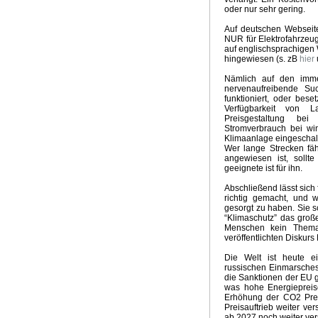
oder nur sehr gering.
Auf deutschen Webseit
NUR für Elektrofahrzeug
auf englischsprachigen 
hingewiesen (s. zB
hier
Nämlich auf den imme
nervenaufreibende Su
funktioniert, oder bese
Verfügbarkeit von L
Preisgestaltung bei
Stromverbrauch bei win
Klimaanlage eingeschalt
Wer lange Strecken fäh
angewiesen ist, sollte
geeignete ist für ihn.
Abschließend lässt sich 
richtig gemacht, und 
gesorgt zu haben. Sie s
“Klimaschutz” das groß
Menschen kein Thema
veröffentlichten Diskur
Die Welt ist heute e
russischen Einmarsches
die Sanktionen der EU 
was hohe Energiepreise
Erhöhung der CO2 Prei
Preisauftrieb weiter ve
ab 2027 noch weiter ver