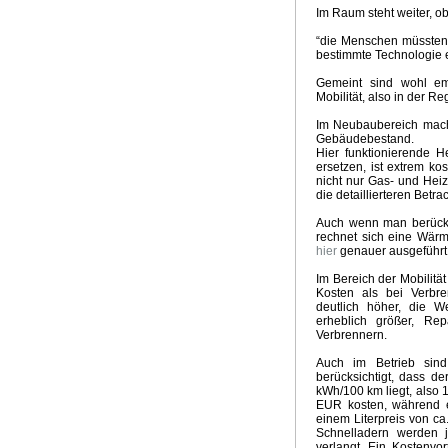
Im Raum steht weiter, ob
“die Menschen müssten 
bestimmte Technologie 
Gemeint sind wohl em
Mobilität, also in der 
Im Neubaubereich mach
Gebäudebestand.
Hier funktionierende
ersetzen, ist extrem k
nicht nur Gas- und Heiz
die detaillierteren Betr
Auch wenn man berücksi
rechnet sich eine Wä
hier
genauer ausgeführt
Im Bereich der Mobilitä
Kosten als bei Verbre
deutlich höher, die We
erheblich größer, Rep
Verbrennern.
Auch im Betrieb sind
berücksichtigt, dass d
kWh/100 km liegt, also
EUR kosten, während e
einem Literpreis von ca
Schnelladern werden j
verlangt. Ein Kostenvo