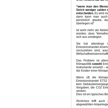
“wenn man den Mensch
Strich weniger zahlen 
entscheiden.
Es wird nic
dann kann man auch a
persönlich glaube, d
überlegen ist”
ist wohl mehr als Nebe
würden, dass “klimafre
sich aus umsteigen.
Sie hat allerdings 
Emissionshandel einem s
vorzuziehen sind, wa
Wirtschaftswissenschaf
Das Problem ist alle
Klimapolitik
sowohl
Emi
Instrumente einsetzt – 
die Kosten einer klimapo
Wenn zB die klimapo
Emissionshandel ETS2 
kein Gebäudeenergiege
Vorgaben, die CO2 Em
senken.
Dies ist ein typisches 
Ähnliches trifft auc
abgewählten Ampelregie