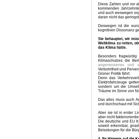
Diese Zahlen und vor a
kommenden Jahrzehnten
und auch weswegen sog
daran nicht das gering
Deswegen ist die euro
kognitiven Dissonanz ge
Sie behauptet, wir mü
Weltklima zu retten, o
das Klima hätte.
Besonders fragwürdig
Klimaschutzes die Ber
angemessenes und ve
Verbohrtheit und Pervers
Grüner Politik fährt.
Denn das Verkehrsverbo
Elektrofahrzeuge gelte
sondern um die Umsetz
Träume im Sinne von Ni
Das alles muss auch Ang
und durchschaut mit Si
Aber sie ist in erster L
aber nicht faktenorientier
Die deutsche und EU Kli
soweit erkennbar, gna
Belastungen für die Bürg
4. Ihr Hinweis auf die K