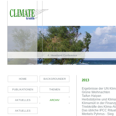
4. Heartland Conference
HOME
BACKGROUNDER
2013
Ergebnisse der UN Kli
PUBLIKATIONEN
THEMEN
Grüne Weihnachten
Taifun Haiyan
Herbststürme und Klim
AKTUELLES
ARCHIV
Klimamüll in der Finanz
Triebkräfte des Klima-A
Das übliche IPCC Ritual
AKTUELLES
Merkels Pyhrrus - Sieg