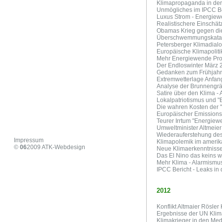
Klimapropaganda in der
Unmögliches im IPCC Be
Luxus Strom - Energie
Realistischere Einschä
Obamas Krieg gegen di
Überschwemmungskatas
Petersberger Klimadial
Europäische Klimapoliti
Mehr Energiewende Pr
Der Endloswinter März 
Gedanken zum Frühjahr
Extremwetterlage Anfan
Analyse der Brunnengrä
Satire über den Klima -
Lokalpatriotismus und 
Die wahren Kosten der 
Europäischer Emissions
Teurer Irrtum "Energiew
Umweltminister Altmeie
Wiederauferstehung des
Impressum
Klimapolemik im ameri
©
06
2009
ATK-Webdesign
Neue Klimaerkenntniss
Das El Nino das keins w
Mehr Klima - Alarmismu
IPCC Bericht - Leaks in
2012
Konflikt Altmaier Rösler 
Ergebnisse der UN Kli
Klimakrieger in den Me