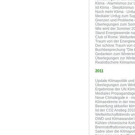
Klima - Alarmismus zur
Ist Klima - Skeptizismus
Noch mehr Klima - Unfug 
Medialer Unfug zum Sup
Grenzen und Probleme 
Überlegungen zum So
Wie wird der Sommer 2
Stand Energiewende nac
Club of Rome: Weltunte
Traum von der Energiew
Der schöne Traum von 
Buchbesprechung "Die k
Gedanken zum Wintere
Überlegungen zur Winte
Realistischere Klimamo
2011
Update Klimapolitik und 
Überlegungen zum Wint
Ergebnisse der UN Kli
Mediales Propagandagew
Neue Climategate e - m
Klimaextreme in der med
Bewertung aktueller kli
Ist der CO2 Anstieg 201
Weltwirtschaftstrends u
DWD und Klimawandel i
Kühlen chinesische Koh
Brennstoffrationierung a
Satire über die Klimapol