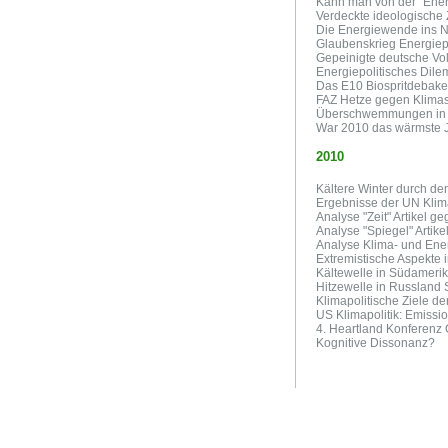
Kann man von der "Ener
Verdeckte ideologische Z
Die Energiewende ins N
Glaubenskrieg Energiepo
Gepeinigte deutsche Vo
Energiepolitisches Dil
Das E10 Biospritdebake
FAZ Hetze gegen Klimas
Überschwemmungen in A
War 2010 das wärmste 
2010
Kältere Winter durch de
Ergebnisse der UN Kli
Analyse "Zeit" Artikel g
Analyse "Spiegel" Artik
Analyse Klima- und Ene
Extremistische Aspekte 
Kältewelle in Südameri
Hitzewelle in Russlan
Klimapolitische Ziele de
US Klimapolitik: Emissi
4. Heartland Konferenz
Kognitive Dissonanz?