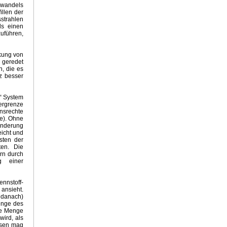
awandels
ennungen
illen der
irtschaft
sstrahlen
ls einen
zgesetz
zuführen,
r Feind
nkung von
d geredet
n, die es
nz besser
maschocker 2023
haft
e“ System
ergrenze
nsrechte
ellage 2030
de). Ohne
der Klimakrise
inderung
eicht und
sten der
ten. Die
tei
rn durch
g einer
und Klima
r Energiekrise
nnstoff-
ansieht.
d Klimawandel
d danach)
enge des
Illusionen
te Menge
wird, als
ssen mag