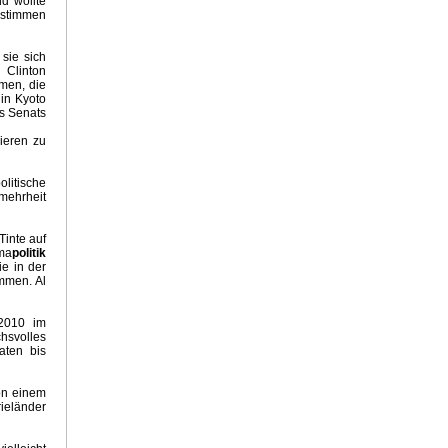
d wollte
ustimmen
sie sich
 Clinton
men, die
in Kyoto
s Senats
zieren zu
olitische
mehrheit
Tinte auf
ima
politik
e in der
ommen. Al
 2010 im
hsvolles
aten bis
on einem
ieländer