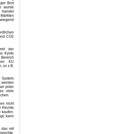
ger Brot
en wurde
r Handel
Grüne 2021
n Märkten
rwiegend
rdlichen
020
 und CO2
imahysterie
mit der
as Kyoto
 Bereich
lnen EU
on
, so z.B.
Emissionshandel
s der Sahara
m System
ganda
t werden
an jeder
so viele
ichen.
 Propaganda
en nicht
r Rechte
lling
u kaufen.
atte
gt, kann
 das mit
ge
nsrechte,