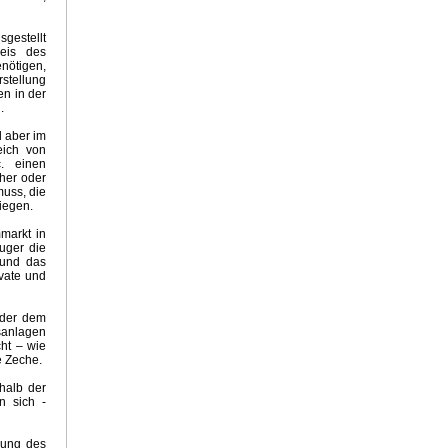
ung
sgestellt
s
reis des
nötigen,
 2016
stellung
n in der
.
l aber im
ogen
eich von
c. einen
cher oder
ropaganda
uss, die
iegen.
markt in
ue Energiewelt
euger die
tischer Amoklauf
 und das
vate und
 Sommer
rmist Obama
Winter 2014
 der dem
sanlagen
- Klimapolitik
ht – wie
e Zeche.
imamüll
halb der
limarealismus
n sich -
rung des
Klima CNN