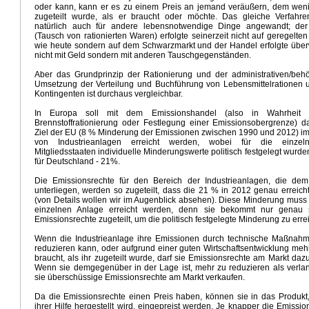
en neuer IPCC Bericht
Qual der Wahl - Wahl der Qual
Neuer IPCC Bericht August 2021
oder kann, kann er es zu einem Preis an jemand veräußern, dem weni
trophe in Südwestdeutschland
Zweifelhafte wissenschaftliche Basis für BVerfG Klimaurteil
zugeteilt wurde, als er braucht oder möchte. Das gleiche Verfahr
natürlich auch für andere lebensnotwendige Dinge angewandt; de
magott
Mit Turbo in die Klimadiktatur
Urteil Verfassungsgericht - Klimadiktatur
Wahlprogramm 
(Tausch von rationierten Waren) erfolgte seinerzeit nicht auf geregelte
ind 100 Prozent Erneuerbare bis 2050
Extremer Februar 2021
Hört auf die Wissenschaft
wie heute sondern auf dem Schwarzmarkt und der Handel erfolgte übe
räsident Biden
Zukunft der Energiewende
Grün, grüner, CSU
Lehre aus Januar 2021
nicht mit Geld sondern mit anderen Tauschgegenständen.
imaneutralität 2050
Lösung Klimakrise Rassismus
Kein Interesse Klimakrise
Aber das Grundprinzip der Rationierung und der administrativen/behö
rlagen durch Treibhausgase
Aktuelle Witterung April - Mai 2020
Witterungsvorhersage April 2
Umsetzung der Verteilung und Buchführung von Lebensmittelrationen
Kontingenten ist durchaus vergleichbar.
ronakrise
Update Witterungsvorhersage März
Energiewende schönreden - schlechtreden
nds
Gefährlichster Mann
Die Klimadiktatur
Winter ade
16 Klimafragen
Unwort des Jahres Kl
In Europa soll mit dem Emissionshandel (also in Wahrheit 
Absurdität
Kein El Nino 2020
Weihnachtsgeschenke der GroKo
Marsch in die Klimadiktatur
Brennstoffrationierung oder Festlegung einer Emissionsobergrenze) d
Ziel der EU (8 % Minderung der Emissionen zwischen 1990 und 2012) im
r Sommer
Die Klima - Illusion
Energiewende physikalisch unmöglich
Elend der Klimapolitik
von Industrieanlagen erreicht werden, wobei für die einze
ngsfreiheit, ökosozialistischer Mob
VorfeldUN Klimakonferenz Madrid
Die Grüne Kulturrevolutii
Mitgliedsstaaten individuelle Minderungswerte politisch festgelegt wurden
roKo
Zynismus der Klimapolitik
Klimawahn und Ökologischer Totalitarismus
CO2 Steuer oder 
für Deutschland - 21%.
Klimakrise
Klimawahn im Hyperdrive
Die CO2 Steuer Lüge
Saharahitze Reloaded
Gruss au
Die Emissionsrechte für den Bereich der Industrieanlagen, die de
hten für Greta
Brave new green world
Psychopathologie der Klimaangst
Rezos Klimapropa
unterliegen, werden so zugeteilt, dass die 21 % in 2012 genau erreich
Klimakrieg
Nur 10 Jahre Zeit
Witterungsvorhersage März 2019
Greta Thunberg
(von Details wollen wir im Augenblick absehen). Diese Minderung muss 
einzelnen Anlage erreicht werden, denn sie bekommt nur genau 
d Ökodiktatur
Klimakrise - Krise Klimawissenschaft
Freuden der Elektromobilität
Emissionsrechte zugeteilt, um die politisch festgelegte Minderung zu erre
iegeszug der Kohle
Retter vor der Klimakatastrophe
Ewige Klimakatastrophe
Energiewende
Land der Grünen Illusionen
Die Moped Mobilität
Uneinholbarer Vorsprung
Wenn die Industrieanlage ihre Emissionen durch technische Maßnahm
reduzieren kann, oder aufgrund einer guten Wirtschaftsentwicklung meh
 und Energiewende
Kapitalismus abschaffen
Fake News Heisszeit
Klimastrategie Virtue Signa
braucht, als ihr zugeteilt wurde, darf sie Emissionsrechte am Markt daz
nd Klimarevisionismus
Fake Science Dürre
Extremer April und Mai
QualitätsmedienKlimadeb
Wenn sie demgegenüber in der Lage ist, mehr zu reduzieren als verlan
sie überschüssige Emissionsrechte am Markt verkaufen.
Die Ökodiktatur
Liebesgrüsse aus Moskau
Energie und Klima in GROKO
e und Klimawandel
GROKO Klimarealismus
Dieselchaos
Jamika Aus
Jamaika realistisch
Da die Emissionsrechte einen Preis haben, können sie in das Produkt,
News
Fake News Hurricane
Wärmere Sommer
Wofür steht Merkel
Klimafreundliche Geldanla
ihrer Hilfe hergestellt wird, eingepreist werden. Je knapper die Emissio