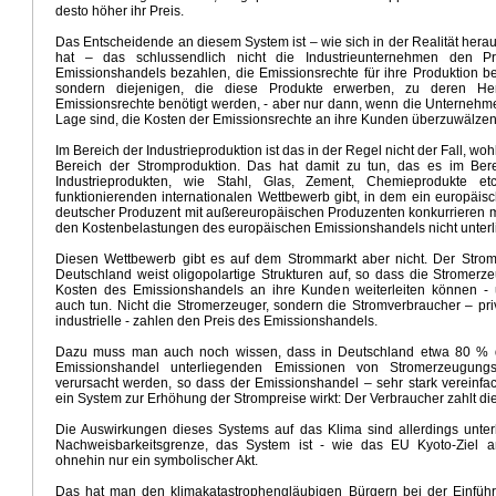
desto höher ihr Preis.
ät
Klimaprogramm der Grünen
CDU Klimaschock
Schluss mit Paris
Die Grüne Machtergreif
en - Weiße Ostern
Aktuelle Temperaturtrends
Fake Klima News
Elektromobilität China
Das Entscheidende an diesem System ist – wie sich in der Realität herau
turtrends
Horror für Erneuerbare
Ideologisierte Klimadebatte
Würgegriff des Klimaextremismu
hat – das schlussendlich nicht die Industrieunternehmen den P
Emissionshandels bezahlen, die Emissionsrechte für ihre Produktion be
e 2017
Phänomen Trump
Klimapolitik Trump
Klimadiktatur light
Witterung Juni Hochsommer
sondern diejenigen, die diese Produkte erwerben, zu deren Her
 Null Komma Vier
Das Stockholm Syndrom
Der Weckruf
Klimakrieg
Der Kuba Effekt
Emissionsrechte benötigt werden, - aber nur dann, wenn die Unternehme
ekraftwerke
Gekippte Energiewende
Mensch und Klimawandel
Klimaschutzplan 2050
Lage sind, die Kosten der Emissionsrechte an ihre Kunden überzuwälzen
omobilität
Aprilwetter
The Rule of Nine
Neues Temperaturtrend - Chaos
Winter 2015/16
Im Bereich der Industrieproduktion ist das in der Regel nicht der Fall, woh
hort
Klimarückblick 2015
Wintervorhersage
Pariser Klimaabkommen
Scheinwelt Klimaideol
Bereich der Stromproduktion. Das hat damit zu tun, das es im Ber
imakonferenz Paris
Klimawahn in Overdrive
Es schneit!
VW Debakel
Sommer 2015
Industrieprodukten, wie Stahl, Glas, Zement, Chemieprodukte et
funktionierenden internationalen Wettbewerb gibt, in dem ein europäis
n Panik
Bizarrer Vergleich mit Hitler
Rückkehr Sommer
Braunkohleausstieg
Energiewende P
deutscher Produzent mit außereuropäischen Produzenten konkurrieren m
Siebenschläfer
Gute Anlageberatung
Warnung Klimakatastrophe
Enzyklika Laudato Si
den Kostenbelastungen des europäischen Emissionshandels nicht unterl
n von Elmau
Super Duper El Nino
Temperaturtrend Chaos
Benzinpreisexplosion
Diesen Wettbewerb gibt es auf dem Strommarkt aber nicht. Der Strom
hlenkraftwerke
Klima McCarthyismus
Klimawandel und Kapitalismus
Warmer März 2015
Ne
Deutschland weist oligopolartige Strukturen auf, so dass die Stromerz
rgiewende
Die Wahrheitspresse
Klimaaktivismus
Winter 2015
Warmes Jahr 2014
Klimapoli
Kosten des Emissionshandels an ihre Kunden weiterleiten können -
auch tun. Nicht die Stromerzeuger, sondern die Stromverbraucher – pri
mapolitik
Klimaabkommen China - USA
Klimadiktatur
Umzug der Narren
Klimawandel Nasse
industrielle - zahlen den Preis des Emissionshandels.
sser Juli 2014
Glaube Klimakatastrophe
Obamas Rache
Verregneter Hochsommer
Überala
mehr
Zum Feind übergelaufen
Ewige Litanei
Geschäft Klimakatastrophe
Masters Universe
Dazu muss man auch noch wissen, dass in Deutschland etwa 80 %
Emissionshandel unterliegenden Emissionen von Stromerzeugung
opaganda
Schadstoff CO2
Psychologie Klimakatastrophe
Winter ade
Geballte Ladung
EU 
verursacht werden, so dass der Emissionshandel – sehr stark vereinfac
to
Klimatrends 2013/2014
Klimawahn vor der Haustür
Realistische Klimamodelle
ein System zur Erhöhung der Strompreise wirkt: Der Verbraucher zahlt di
rgiewende
Klimakonferenz Warschau
Grüne Weihnachten
Taifun Haiyan
Herbststürme
Kl
Die Auswirkungen dieses Systems auf das Klima sind allerdings unter
alarmismus
Übliches Ritual
Merkels Pyrrhussieg
FAZ Klimapropaganda
Unmögliches
Mehr K
Nachweisbarkeitsgrenze, das System ist - wie das EU Kyoto-Ziel a
Kohle
Hochwasserkatastrophe Deutschland
Petersberger Klimadialog
Europa Klimapolitik
ohnehin nur ein symbolischer Akt.
ropaganda
Endloswinter
Frühling 2013
Extremwetterlage
Brunnengräber
Einfach gut!
Das hat man den klimakatastrophengläubigen Bürgern bei der Einfüh
iewende
Billion Euro
Ende EU-ETS
Teurer Irrtum
Altmaier Energiewende
Klimahype 2013