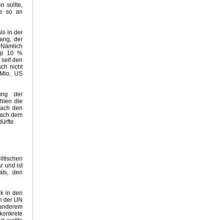
n sollte,
te so an
ls in der
ang, der
: Nämlich
app 10 %
 seit den
sch nicht
Mio. US
ung der
chien die
nach den
nach dem
ürfte.
itischen
 und ist
ats, den
ik in den
en der UN
 anderem
konkrete