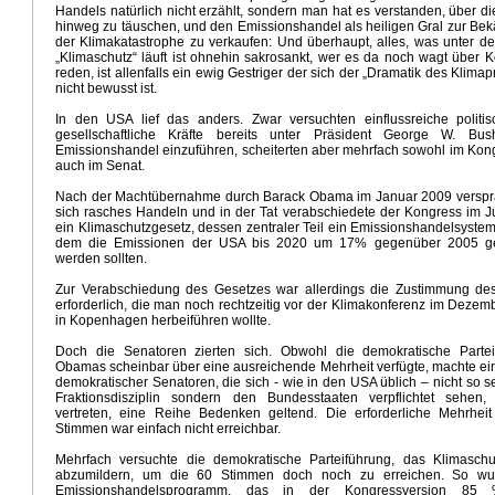
Handels natürlich nicht erzählt, sondern man hat es verstanden, über d
ein El Nino
Neuer Klima-Alarm
Climateleaks
Altmaier - Rösler
Ergebnis Doha
Wahre Klimak
hinweg zu täuschen, und den Emissionshandel als heiligen Gral zur Be
der Klimakatastrophe zu verkaufen: Und überhaupt, alles, was unter de
ustriekonspiration
Klimakrieger
Sandy streut Sand
Erneuerbare Energien
Sommer2012
S
„Klimaschutz“ läuft ist ohnehin sakrosankt, wer es da noch wagt über 
eises
Traum Energiewende
Kalte Sonne
Winter ade.....
Liebesgruesse aus Moskau
Klima
reden, ist allenfalls ein ewig Gestriger der sich der „Dramatik des Klima
irtschat
Wintervorhersage
Ergebnis Durban
Propagandagewitter
Climategate 2.0
Klimae
nicht bewusst ist.
Klimabedrohung CO2
Weltwirtschaft und Klima
DWD und Klima Deutschland
Chinesische K
In den USA lief das anders. Zwar versuchten einflussreiche politi
erung
Klimarepublik Deutschland 2020
Von der Energiewende profitieren
Der Angriff
Energi
gesellschaftliche Kräfte bereits unter Präsident George W. Bu
rgiepolitik
Anti Atomrepublik
Atomkatastrophe Japan
E10 Debakel
FAZ Öldollar Affäre
Emissionshandel einzuführen, scheiterten aber mehrfach sowohl im Kong
auch im Senat.
n in Australien
2010 Wärmstes Jahr?
Kalter Winter - Treibhauseffekt?
Fiesta Mexicana
Kl
als Feind
Energiekonzept der Bundesregierung
Klimaextremismus
Amerika, Du hast es bess
Nach der Machtübernahme durch Barack Obama im Januar 2009 versp
anz?
Hart aber Fair
Weltuntergang 2052
Endlosdrama Energiewende
Duped on Climate
sich rasches Handeln und in der Tat verabschiedete der Kongress im J
ein Klimaschutzgesetz, dessen zentraler Teil ein Emissionshandelsystem
dem die Emissionen der USA bis 2020 um 17% gegenüber 2005 ge
werden sollten.
Zur Verabschiedung des Gesetzes war allerdings die Zustimmung de
erforderlich, die man noch rechtzeitig vor der Klimakonferenz im Deze
in Kopenhagen herbeiführen wollte.
Doch die Senatoren zierten sich. Obwohl die demokratische Parte
Obamas scheinbar über eine ausreichende Mehrheit verfügte, machte ei
demokratischer Senatoren, die sich - wie in den USA üblich – nicht so s
Fraktionsdisziplin sondern den Bundesstaaten verpflichtet sehen,
vertreten, eine Reihe Bedenken geltend. Die erforderliche Mehrhei
Stimmen war einfach nicht erreichbar.
Mehrfach versuchte die demokratische Parteiführung, das Klimaschu
abzumildern, um die 60 Stimmen doch noch zu erreichen. So wu
Emissionshandelsprogramm, das in der Kongressversion 85 