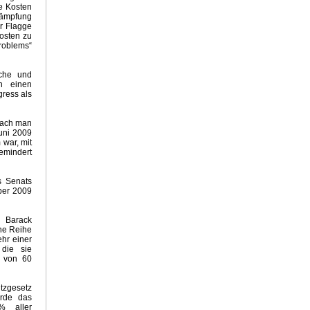
ie Kosten
rieger
kämpfung
r Flagge
ommer 2012
Kosten zu
realismus?
problems“
xtreme
ohle
sche und
ewendeinsNichts
sh einen
ress als
imaskeptiker Zeit
er
rach man
uni 2009
 war, mit
mindert
s Senats
mber 2009
i Barack
ne Reihe
ehr einer
 die sie
t von 60
tzgesetz
rde das
% aller