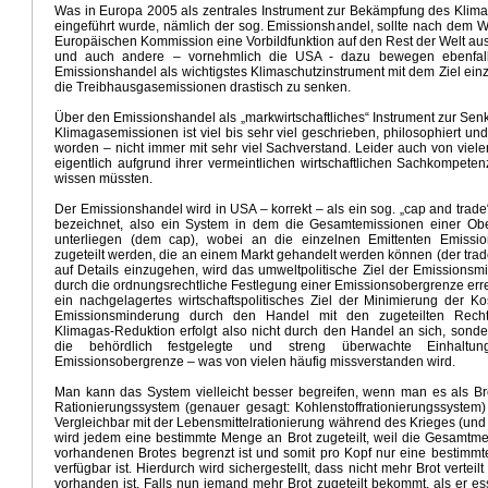
Was in Europa 2005 als zentrales Instrument zur Bekämpfung des Klim
tt Klima
Wintervorhersage 2024/ 2025
Klimawandel und Gesundheit
Trumps Kabinettsben
eingeführt wurde, nämlich der sog. Emissionshandel, sollte nach dem W
r Ampelkoalition
US Wahlen 2024
Illusionen der Klimapolitik
Ursache Schwäche deutsche W
Europäischen Kommission eine Vorbildfunktion auf den Rest der Welt au
und auch andere – vornehmlich die USA - dazu bewegen ebenfal
aganda
Aus vom Verbrenneraus
Vorbild China erneuerbare Energien
Novellierung Klimaschut
Emissionshandel als wichtigstes Klimaschutzinstrument mit dem Ziel ein
urteil
Wie realistisch ist Net - Zero
Die Mobilitätswende
Extreme Hitze Anfang April
die Treibhausgasemissionen drastisch zu senken.
 und Klimawandel
Klimaaktivismus, Medien und Politik
Der EU Dämmhammer
CO2 Freund ode
Über den Emissionshandel als „markwirtschaftliches“ Instrument zur Se
4 - Ausblick März
Habecks Industriestrategie
Kraftwerksstrategie der Bundesregierung
Klimagasemissionen ist viel bis sehr viel geschrieben, philosophiert un
kt der Eliten
Der Anti Arbeiter- und Bauernstaat
Ergebnisse COP28
worden – nicht immer mit sehr viel Sachverstand. Leider auch von viele
alien und Klimaschwankungen in Europa
Winterprognose 2023/24
eigentlich aufgrund ihrer vermeintlichen wirtschaftlichen Sachkompete
wissen müssten.
g für Wärmepumpen und Elektroautos
Gedanken zur Weltklimakonferenz
Der Unbeirrbare
Kli
2 und Kosteneinsparung
Risse im Gebäude des Klimawahns
Die staatliche Subventionswirtsc
Der Emissionshandel wird in USA – korrekt – als ein sog. „cap and trad
 und Energiepolitik
Hitzepanik in den Medien
Demokratie und ökologischer Totalitarismus
bezeichnet, also ein System in dem die Gesamtemissionen einer Ob
unterliegen (dem cap), wobei an die einzelnen Emittenten Emissio
schenbilanz
Verlogener Verbraucherschutz
Kosten des Erreichens der Klimaziele
Strommang
zugeteilt werden, die an einem Markt gehandelt werden können (der tra
hammer
Habecks Sieg - Niederlage für die Bürger
Berlin Klimaneutral 2030
Psychopathologie 
auf Details einzugehen, wird das umweltpolitische Ziel der Emissionsm
ter
Grüner Angriff auf die Mitte der Gesellschaft
Klimawandel kostet 900 Mrd Euro
durch die ordnungsrechtliche Festlegung einer Emissionsobergrenze err
ein nachgelagertes wirtschaftspolitisches Ziel der Minimierung der Ko
Gasheizung
Klimapropaganda und Sachargumente
Regionale Klimaextreme und Klimawandel
Emissionsminderung durch den Handel mit den zugeteilten Rech
ndel Deutschland
Höllenritt nach Net - Zero
Marxismus als Klimaretter
Die neue Wirtschaftspar
Klimagas-Reduktion erfolgt also nicht durch den Handel an sich, sonde
die behördlich festgelegte und streng überwachte Einhaltun
..
Weiße Weihnachten
Kohle - Retter der Energiewende
Kalter Winter
Net - Zero bis 2050 
Emissionsobergrenze – was von vielen häufig missverstanden wird.
27
Klimapropaganda pur
Wintervorhersage 2022/2023
Endziel Grüner Politik
Debattenmuste
022
US Supreme Court Klima Entscheidung
Die E-Auto Lüge
Spiegel lernfähig
Man kann das System vielleicht besser begreifen, wenn man es als Bre
Rationierungssystem (genauer gesagt: Kohlenstoffrationierungssystem) 
U Ölembargo gegen Russland
Extreme Hitzewelle
Der perfekte Sturm
Sonneneinstrahlung un
Vergleichbar mit der Lebensmittelrationierung während des Krieges (un
24. Februar 2022
Umweltzerstörung durch Windwahn
Der Grosse Transformationsminister
wird jedem eine bestimmte Menge an Brot zugeteilt, weil die Gesamtm
ur
Koalitionsvertrag Klima und Energie
Netzero - Dystopische Zukunft
COP26 - Jahrmarkt der 
vorhandenen Brotes begrenzt ist und somit pro Kopf nur eine bestimm
verfügbar ist. Hierdurch wird sichergestellt, dass nicht mehr Brot verteilt 
eltwirtschaftskrise
Emissionshandel und Klimadiktatur
Sondierungspapier Ampel
vorhanden ist. Falls nun jemand mehr Brot zugeteilt bekommt, als er e