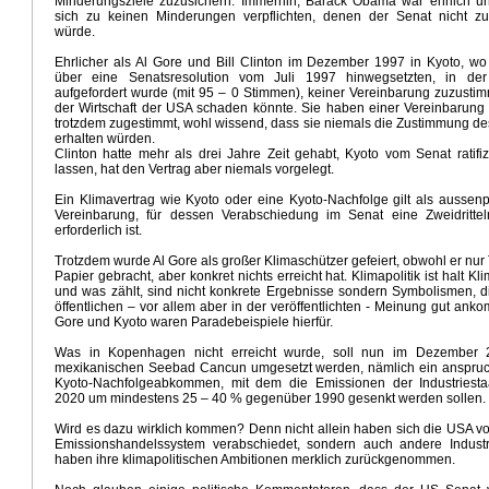
Minderungsziele zuzusichern. Immerhin, Barack Obama war ehrlich un
sich zu keinen Minderungen verpflichten, denen der Senat nicht z
würde.
Ehrlicher als Al Gore und Bill Clinton im Dezember 1997 in Kyoto, wo 
über eine Senatsresolution vom Juli 1997 hinwegsetzten, in der
aufgefordert wurde (mit 95 – 0 Stimmen), keiner Vereinbarung zuzustim
der Wirtschaft der USA schaden könnte. Sie haben einer Vereinbarung 
trotzdem zugestimmt, wohl wissend, dass sie niemals die Zustimmung de
erhalten würden.
Clinton hatte mehr als drei Jahre Zeit gehabt, Kyoto vom Senat ratifi
lassen, hat den Vertrag aber niemals vorgelegt.
Ein Klimavertrag wie Kyoto oder eine Kyoto-Nachfolge gilt als aussenp
Vereinbarung, für dessen Verabschiedung im Senat eine Zweidrittel
erforderlich ist.
Trotzdem wurde Al Gore als großer Klimaschützer gefeiert, obwohl er nur 
Papier gebracht, aber konkret nichts erreicht hat. Klimapolitik ist halt Kl
und was zählt, sind nicht konkrete Ergebnisse sondern Symbolismen, di
öffentlichen – vor allem aber in der veröffentlichten - Meinung gut ank
Gore und Kyoto waren Paradebeispiele hierfür.
Was in Kopenhagen nicht erreicht wurde, soll nun im Dezember
mexikanischen Seebad Cancun umgesetzt werden, nämlich ein anspruc
Kyoto-Nachfolgeabkommen, mit dem die Emissionen der Industriesta
2020 um mindestens 25 – 40 % gegenüber 1990 gesenkt werden sollen.
Wird es dazu wirklich kommen? Denn nicht allein haben sich die USA v
Emissionshandelssystem verabschiedet, sondern auch andere Industr
haben ihre klimapolitischen Ambitionen merklich zurückgenommen.