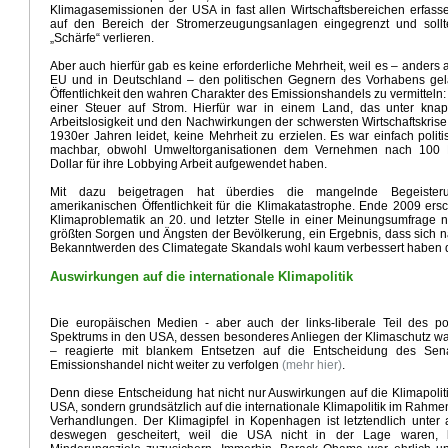
Klimagasemissionen der USA in fast allen Wirtschaftsbereichen erfasse
auf den Bereich der Stromerzeugungsanlagen eingegrenzt und soll
„Schärfe“ verlieren.
Aber auch hierfür gab es keine erforderliche Mehrheit, weil es – anders a
EU und in Deutschland – den politischen Gegnern des Vorhabens gel
Öffentlichkeit den wahren Charakter des Emissionshandels zu vermitteln
einer Steuer auf Strom. Hierfür war in einem Land, das unter kn
Arbeitslosigkeit und den Nachwirkungen der schwersten Wirtschaftskrise
1930er Jahren leidet, keine Mehrheit zu erzielen. Es war einfach politi
machbar, obwohl Umweltorganisationen dem Vernehmen nach 100 
Dollar für ihre Lobbying Arbeit aufgewendet haben.
Mit dazu beigetragen hat überdies die mangelnde Begeister
amerikanischen Öffentlichkeit für die Klimakatastrophe. Ende 2009 ers
Klimaproblematik an 20. und letzter Stelle in einer Meinungsumfrage 
größten Sorgen und Ängsten der Bevölkerung, ein Ergebnis, dass sich 
Bekanntwerden des Climategate Skandals wohl kaum verbessert haben d
Auswirkungen auf die internationale Klimapolitik
Die europäischen Medien - aber auch der links-liberale Teil des pol
Spektrums in den USA, dessen besonderes Anliegen der Klimaschutz war
– reagierte mit blankem Entsetzen auf die Entscheidung des Sen
Emissionshandel nicht weiter zu verfolgen
(mehr hier)
.
Denn diese Entscheidung hat nicht nur Auswirkungen auf die Klimapolit
USA, sondern grundsätzlich auf die internationale Klimapolitik im Rahm
Verhandlungen. Der Klimagipfel in Kopenhagen ist letztendlich unter
deswegen gescheitert, weil die USA nicht in der Lage waren, 