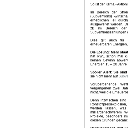
So ist der Klima - Aktio
Im Bereich der Strom
(Subventions) -wirtsc
erheblichen Teil durc
ausgeweitet werden. Di
zB im Bereich der S
Subventionszahlungen d
Dies gilt auch für d
erneuerbaren Energien, d
Die Lösung: Mehr staat
hat RWE schon mal kla
keinen Gewinn abwerf
Energien 15 – 20 Jahre 
Spoiler Alert: Sie sin
sie nicht mehr auf
Subve
Vorübergehende Wett
vergangenen zwei Jahr
nicht, weil die Erneuerb
Denn inzwischen sind 
Rohstoffpreisexplosion
werden lassen, was
milliardenschwerem We
Projekte, besonders im
diesen Gründen gecance