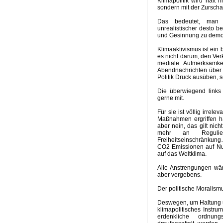
Klimapolitik wird halt 
sondern mit der Zurscha
Groschen fällt
Kein El Nino
Neuer Klima-Alarm
Clima
Panikmache
Industriekonspiration
Klimakrieger
Sand
Das bedeutet, man m
unrealistischer desto b
Quadratur des Kreises
Traum Energiewende
Kalte S
und Gesinnung zu demon
UpdateKlimaWeltwirtschat
Wintervorhersage
Ergebnis
Nix dazu gelernt
Klimabedrohung CO2
Weltwirtschaft
Klimaaktivismus ist ein
es nicht darum, den Verk
Brennstoffrationierung
Klimarepublik Deutschland 2020
mediale Aufmerksamke
Glaubenskrieg Energiepolitik
Anti Atomrepublik
Atomka
Abendnachrichten über i
Überschwemmungen in Australien
2010 Wärmstes Jahr
Politik Druck ausüben, 
Die Wissenschaft als Feind
Energiekonzept der Bundes
Die überwiegend links
Kognitive Dissonanz?
Hart aber Fair
Weltuntergang 2
gerne mit.
Für sie ist völlig irrel
Maßnahmen ergriffen ha
aber nein, das gilt nic
mehr an Regulie
Freiheitseinschränkung
CO2 Emissionen auf Null
auf das Weltklima.
Alle Anstrengungen wär
aber vergebens.
Der politische Moralismus
Deswegen, um Haltung u
klimapolitisches Instru
erdenkliche ordnung