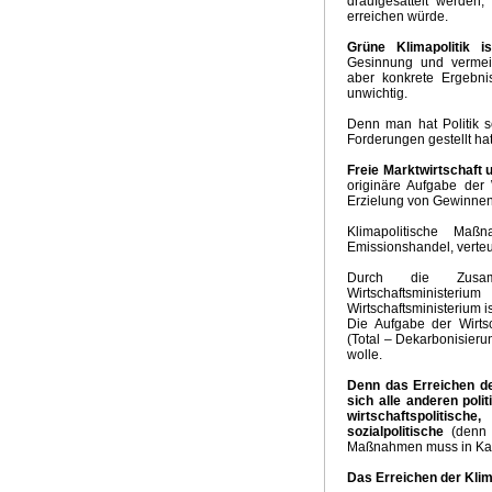
draufgesattelt werden,
erreichen würde.
Grüne Klimapolitik i
Gesinnung und vermei
aber konkrete Ergebni
unwichtig.
Denn man hat Politik 
Forderungen gestellt hat
Freie Marktwirtschaft u
originäre Aufgabe der 
Erzielung von Gewinnen
Klimapolitische Maß
Emissionshandel, verteu
Durch die Zusamm
Wirtschaftsminist
Wirtschaftsministerium 
Die Aufgabe der Wirtsc
(Total – Dekarbonisieru
wolle.
Denn das Erreichen der
sich alle anderen poli
wirtschaftspolitische
sozialpolitische
(denn
Maßnahmen muss in Ka
Das Erreichen der Klima