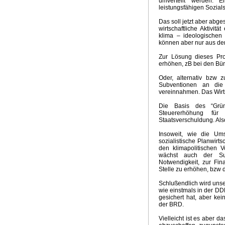
umverteilt werden. E
leistungsfähigen Sozials
Das soll jetzt aber abg
wirtschaftliche Aktivit
klima – ideologischen
können aber nur aus de
Zur Lösung dieses Pro
erhöhen, zB bei den Bü
Oder, alternativ bzw z
Subventionen an die 
vereinnahmen. Das Wirts
Die Basis des “Grü
Steuererhöhung fü
Staatsverschuldung. Al
Insoweit, wie die Ums
sozialistische Planwirt
den klimapolitischen 
wächst auch der Su
Notwendigkeit, zur Fin
Stelle zu erhöhen, bzw 
Schlußendlich wird unser
wie einstmals in der DD
gesichert hat, aber ke
der BRD.
Vielleicht ist es aber 