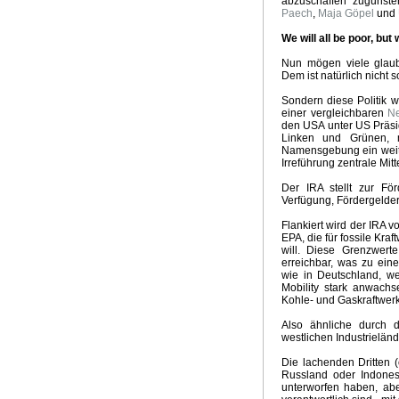
abzuschaffen zugunste
Paech
,
Maja Göpel
und
We will all be poor, but
Nun mögen viele glaube
Dem ist natürlich nicht s
Sondern diese Politik
einer vergleichbaren
N
den USA unter US Präsi
Linken und Grünen,
Namensgebung ein weite
Irreführung zentrale Mitt
Der IRA stellt zur F
Verfügung, Fördergelde
Flankiert wird der IRA
EPA, die für fossile Kra
will. Diese Grenzwert
erreichbar, was zu ein
wie in Deutschland, 
Mobility stark anwachs
Kohle- und Gaskraftwer
Also ähnliche durch 
westlichen Industrieländ
Die lachenden Dritten (
Russland oder Indonesi
unterworfen haben, ab