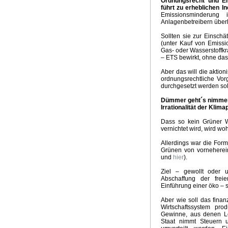
Ordnungsrecht und Em
führt zu erheblichen In
Emissionsminderung 
Anlagenbetreibern überl
Sollten sie zur Einschä
(unter Kauf von Emissio
Gas- oder Wasserstoffkr
– ETS bewirkt, ohne das
Aber das will die aktion
ordnungsrechtliche Vor
durchgesetzt werden sol
Dümmer geht´s nimmer. 
Irrationalität der Klimap
Dass so kein Grüner W
vernichtet wird, wird wo
Allerdings war die Fo
Grünen von vorneherein
und
hier
).
Ziel – gewollt oder u
Abschaffung der freie
Einführung einer öko – s
Aber wie soll das fina
Wirtschaftssystem prod
Gewinne, aus denen Lö
Staat nimmt Steuern u