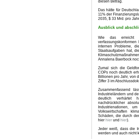
diesen Betrag.
Das hätte für Deutschl
11% der Finanzierungsla
2035, $ 33 Mrd. pro Jahr,
Ausblick und absch
Wie das erreicht 
verfassungskonformen H
internen Probleme, di
Staatsaufgaben hat, di
Klimaschutzmaßnahme
Annalena Baerbock noc
Zumal sich die Geldf
COPs noch deutlich erh
Billionen pro Jahr, von 
Ziffer 3 im Abschlussdo
Zusammenfassend läss
Industrieländern und d
deutlich verhärtet 
nachdrücklicher absolu
Industrienationen, 
Volkswirtschaften kl
Schäden, die durch den
hier
hier
und
hier
).
Jeder weiß, dass die In
werden und auch nicht 