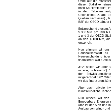
Ohne auf die statisti
diesen Statistiken ein
Groschen fällt
Kein El Nino
Neuer Klima-Alarm
Clima
nach Kaufkraftparität, i
Panikmache
Industriekonspiration
Klimakrieger
Sand
in den Tabellen aufg
Quadratur des Kreises
Traum Energiewende
Kalte S
Unterschiede zutage tret
Quellen nachlesen) , l
UpdateKlimaWeltwirtschat
Wintervorhersage
Ergebnis
BSP der OECD Länder be
Nix dazu gelernt
Klimabedrohung CO2
Weltwirtschaft
Brennstoffrationierung
Klimarepublik Deutschland 2020
Entsprechend diesem An
$ 300 Mrd. pro Jahr bis
Glaubenskrieg Energiepolitik
Anti Atomrepublik
Atomka
1 und 3 der OECD Statis
Überschwemmungen in Australien
2010 Wärmstes Jahr
an den $ 100 Mrd, die 
Die Wissenschaft als Feind
Energiekonzept der Bundes
entspricht.
Kognitive Dissonanz?
Hart aber Fair
Weltuntergang 2
Nun erinnern wir uns 
Haushaltsentwurf fü
Neuverschuldung über 
finanzierbar war. Gefeil
Jetzt sollen wir aber 
müsste, problemlos $ 7 
den Entwicklungslän
mitgerechnet hat? Oder 
wir das finanzieren, kö
Aber auch private Inv
klimafreundliche Techno
Nun wissen wir von d
Erneuerbare Energien nu
(das ist der Sinn und 
Ausbau von Wind- und S