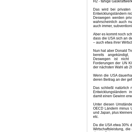
H2 - fähige Gaskraftwerk
Das wird bei privaten 
Entwicklungsländern nic
Deswegen werden privat
wahrscheinlich auch nur
auch immer, subventioni
Aber es kommt noch sch
dass die USA sich an d
– auch etwa ihrer Wirtsc
Nun hat aber Donald Tr
bereits angekündigt,
Deswegen ist nicht 
Forderungen der UN Kl
der nächsten Wahl ab 20
Wenn die USA dauerhaft
deren Beitrag an der ge
Das schließt natürlich 
Entwicklungsländern in
damit einen Gewinn erwi
Unter diesen Umstände
OECD Ländern minus US
und Japan, plus kleiner
etc.
Da die USA etwa 30% d
Wirtschaftsleistung, di