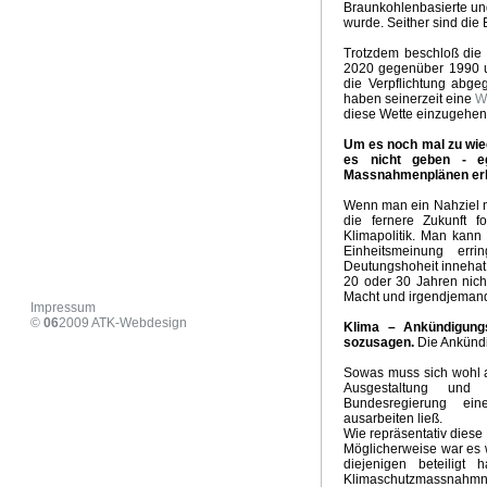
Braunkohlenbasierte und
COP29 .- Geld statt Klima
Wintervorhersage 2024/ 202
wurde. Seither sind die
Zusammenbruch der Ampelkoalition
US Wahlen 2024
Trotzdem beschloß die
Hitzepanik Propaganda
Aus vom Verbrenneraus
Vorb
2020 gegenüber 1990 u
Strassburger Klimaurteil
Wie realistisch ist Net - Zero
D
die Verpflichtung abge
Neoliberalismuns und Klimawandel
Klimaaktivismus, Med
haben seinerzeit eine
W
diese Wette einzugehen
Milder Winter 2024 - Ausblick März
Habecks Industriestr
Klimaschutz Projekt der Eliten
Der Anti Arbeiter- und Ba
Um es noch mal zu wie
es nicht geben - e
Zirkulationeanomalien und Klimaschwankungen in Europ
Massnahmenplänen erl
Stromrationierung für Wärmepumpen und Elektroautos
Heizhammer - CO2 und Kosteneinsparung
Risse im Ge
Wenn man ein Nahziel ni
die fernere Zukunft f
Irrationale Klima- und Energiepolitik
Hitzepanik in den 
Klimapolitik. Man kann 
Sommer 2023 Zwischenbilanz
Verlogener Verbrauchers
Einheitsmeinung err
Neues vom Heizhammer
Habecks Sieg - Niederlage für 
Deutungshoheit innehat, 
20 oder 30 Jahren nich
KKWs als Klimaretter
Grüner Angriff auf die Mitte der Ge
Macht und irgendjemand
Aus für Öl- und Gasheizung
Klimapropaganda und Sa
Impressum
©
06
2009
ATK-Webdesign
Ursache Klimawandel Deutschland
Höllenritt nach Net -
Klima – Ankündigungsp
sozusagen.
Die Ankündi
Alles wendet sich...
Weiße Weihnachten
Kohle - Rett
Ergebnisse COP27
Klimapropaganda pur
Wintervorh
Sowas muss sich wohl a
Extreme Dürre 2022
US Supreme Court Klima Entsche
Ausgestaltung und
Bundesregierung e
Wirkungsloses EU Ölembargo gegen Russland
Extreme
ausarbeiten ließ.
Five easy pieces
24. Februar 2022
Umweltzerstörung
Wie repräsentativ diese 
Möglicherweise war es 
Die Windraddiktatur
Koalitionsvertrag Klima und Energi
diejenigen beteiligt 
Net Zero 2050 - Weltwirtschaftskrise
Emissionshandel un
Klimaschutzmassnahmn