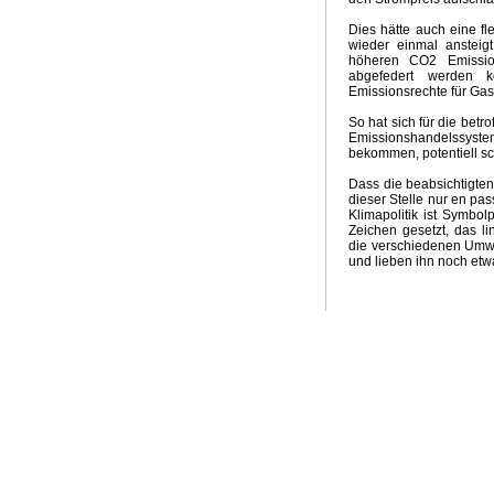
Groschen fällt
Kein El Nino
Neuer Klima-Alarm
Clima
Dies hätte auch eine fl
Panikmache
Industriekonspiration
Klimakrieger
Sand
wieder einmal ansteig
höheren CO2 Emissio
Quadratur des Kreises
Traum Energiewende
Kalte S
abgefedert werden 
UpdateKlimaWeltwirtschat
Wintervorhersage
Ergebnis
Emissionsrechte für Gas
Nix dazu gelernt
Klimabedrohung CO2
Weltwirtschaft
So hat sich für die betr
Brennstoffrationierung
Klimarepublik Deutschland 2020
Emissionshandelssystem
Glaubenskrieg Energiepolitik
Anti Atomrepublik
Atomka
bekommen, potentiell sc
Überschwemmungen in Australien
2010 Wärmstes Jahr
Dass die beabsichtigte
Die Wissenschaft als Feind
Energiekonzept der Bundes
dieser Stelle nur en pas
Kognitive Dissonanz?
Hart aber Fair
Weltuntergang 2
Klimapolitik ist Symbol
Zeichen gesetzt, das l
die verschiedenen Umwe
und lieben ihn noch etw