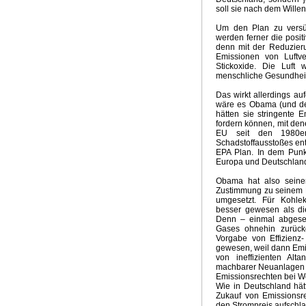
Sinn der E-Mobilität
Klimaprogramm der Grünen
CDU K
soll sie nach dem Wille
Grüne Weihnachten - Weiße Ostern
Aktuelle Temperatu
Um den Plan zu versüß
Aktuelle Temperaturtrends
Horror für Erneuerbare
Ideo
werden ferner die posi
Wintervorhersage 2017
Phänomen Trump
Klimapoliti
denn mit der Reduzieru
Emissionen von Luftve
Dekarbonisierung Null Komma Vier
Das Stockholm Syn
Stickoxide. Die Luft 
Abschaltung Kohlekraftwerke
Gekippte Energiewende
menschliche Gesundheit
Klimaretter Elektromobilität
Aprilwetter
The Rule of Nin
Das wirkt allerdings auf
The Big Climate Short
Klimarückblick 2015
Wintervorh
wäre es Obama (und der
Milder Winter
Klimakonferenz Paris
Klimawahn in Over
hätten sie stringente 
fordern können, mit den
Klimaalarmisten in Panik
Bizarrer Vergleich mit Hitler
R
EU seit den 1980e
Ende Hitzewelle
Siebenschläfer
Gute Anlageberatung
Schadstoffausstoßes en
Klimaversprechen von Elmau
Super Duper El Nino
Te
EPA Plan. In dem Punkt
Europa und Deutschland
Sonderabgabe Kohlenkraftwerke
Klima McCarthyismus
Erfolgreiche Energiewende
Die Wahrheitspresse
Klima
Obama hat also seine
Realität in der Klimapolitik
Klimaabkommen China - USA
Zustimmung zu seinem E
umgesetzt. Für Kohle
El Nino 2014
Nasser Juli 2014
Glaube Klimakatastrop
besser gewesen als di
Kein Aprilwetter mehr
Zum Feind übergelaufen
Ewige 
Denn – einmal abgeseh
Agitation und Propaganda
Schadstoff CO2
Psycholog
Gases ohnehin zurück
Vorgabe von Effizienz-
Anti-Kohle Lamento
Klimatrends 2013/2014
Klimawah
gewesen, weil dann Emi
GROKO und Energiewende
Klimakonferenz Warschau
von ineffizienten Alt
machbarer Neuanlagen h
Triebkräfte Klimaalarmismus
Übliches Ritual
Merkels P
Emissionsrechten bei We
Krieg gegen die Kohle
Hochwasserkatastrophe Deutsc
Wie in Deutschland hät
Energiewende Propaganda
Endloswinter
Frühling 20
Zukauf von Emissionsr
den Strompreis aufschl
Herzogtum Energiewende
Billion Euro
Ende EU-ETS