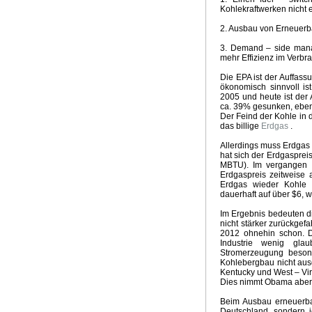
Emissionsszenarien neuer IPCC Bericht
Qual der Wahl 
Kohlekraftwerken nicht 
Hochwasserkatastrophe in Südwestdeutschland
Zweifel
2. Ausbau von Erneuerb
Opfer für den Klimagott
Mit Turbo in die Klimadiktatur
Wie realistisch sind 100 Prozent Erneuerbare bis 2050
3. Demand – side mana
Klimapolitik US Präsident Biden
Zukunft der Energiewe
mehr Effizienz im Verbr
Märchenstunde Klimaneutralität 2050
Lösung Klimakris
Die EPA ist der Auffass
Mehr Extremwetterlagen durch Treibhausgase
Aktuelle 
ökonomisch sinnvoll is
Klimakrise und Coronakrise
Update Witterungsvorhersa
2005 und heute ist der
ca. 39% gesunken, eben w
Zukunft Klimatrends
Gefährlichster Mann
Die Klimadikt
Der Feind der Kohle in d
McKinsey Klima - Absurdität
Kein El Nino 2020
Weihna
das billige
Erdgas
.
Ursachen heisser Sommer
Die Klima - Illusion
Energie
Allerdings muss Erdgas n
Klimakrise, Meinungsfreiheit, ökosozialistischer Mob
Vor
hat sich der Erdgaspreis
Klimapaket der GroKo
Zynismus der Klimapolitik
Klima
MBTU). Im vergangen W
Überlebensfrage Klimakrise
Klimawahn im Hyperdrive
Erdgaspreis zeitweise 
Erdgas wieder Kohle 
Schlechte Nachrichten für Greta
Brave new green world
dauerhaft auf über $6, w
Klimalügen
Der Klimakrieg
Nur 10 Jahre Zeit
Witteru
Im Ergebnis bedeuten d
Kohleausstieg und Ökodiktatur
Klimakrise - Krise Klima
nicht stärker zurückgef
Unaufhaltsamer Siegeszug der Kohle
Retter vor der Kl
2012 ohnehin schon. 
Extremklima 2018
Land der Grünen Illusionen
Die Mop
Industrie wenig gla
Stromerzeugung besonde
Emissionshandel und Energiewende
Kapitalismus absc
Kohlebergbau nicht ausg
Meinungsmache und Klimarevisionismus
Fake Science 
Kentucky und West – Vir
Sommer im April
Die Ökodiktatur
Liebesgrüsse aus Mo
Dies nimmt Obama aber in
Witterungsextreme und Klimawandel
GROKO Klimareal
Beim Ausbau erneuerba
E-Mobility Fake News
Fake News Hurricane
Wärmere 
Deutschland, sondern j