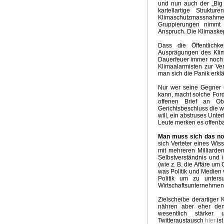
Emissionsszenarien neuer IPCC Bericht
Qual der Wahl 
und nun auch der „Big 
kartellartige Struktu
Hochwasserkatastrophe in Südwestdeutschland
Zweifel
Klimaschutzmassnah
Opfer für den Klimagott
Mit Turbo in die Klimadiktatur
Gruppierungen nimmt 
Wie realistisch sind 100 Prozent Erneuerbare bis 2050
Anspruch. Die Klimaskep
Klimapolitik US Präsident Biden
Zukunft der Energiewe
Dass die Öffentlichke
Märchenstunde Klimaneutralität 2050
Lösung Klimakris
Ausprägungen des Klima
Mehr Extremwetterlagen durch Treibhausgase
Aktuelle 
Dauerfeuer immer noch 
Klimaalarmisten zur Ver
Klimakrise und Coronakrise
Update Witterungsvorhersa
man sich die Panik erkl
Zukunft Klimatrends
Gefährlichster Mann
Die Klimadikt
McKinsey Klima - Absurdität
Kein El Nino 2020
Weihna
Nur wer seine Gegner u
kann, macht solche Ford
Ursachen heisser Sommer
Die Klima - Illusion
Energie
offenen Brief an Ob
Klimakrise, Meinungsfreiheit, ökosozialistischer Mob
Vor
Gerichtsbeschluss die 
will, ein abstruses Unte
Klimapaket der GroKo
Zynismus der Klimapolitik
Klima
Leute merken es offenba
Überlebensfrage Klimakrise
Klimawahn im Hyperdrive
Schlechte Nachrichten für Greta
Brave new green world
Man muss sich das noc
sich Verteter eines Wis
Klimalügen
Der Klimakrieg
Nur 10 Jahre Zeit
Witteru
mit mehreren Milliarde
Kohleausstieg und Ökodiktatur
Klimakrise - Krise Klima
Selbstverständnis und 
Unaufhaltsamer Siegeszug der Kohle
Retter vor der Kl
(wie z. B. die Affäre um
was Politik und Medien
Extremklima 2018
Land der Grünen Illusionen
Die Mop
Politik um zu unter
Emissionshandel und Energiewende
Kapitalismus absc
Wirtschaftsunternehmen 
Meinungsmache und Klimarevisionismus
Fake Science 
Zielscheibe derartiger 
Sommer im April
Die Ökodiktatur
Liebesgrüsse aus Mo
nähren aber eher den
Witterungsextreme und Klimawandel
GROKO Klimareal
wesentlich stärker 
E-Mobility Fake News
Fake News Hurricane
Wärmere 
Twitteraustausch
hier
is