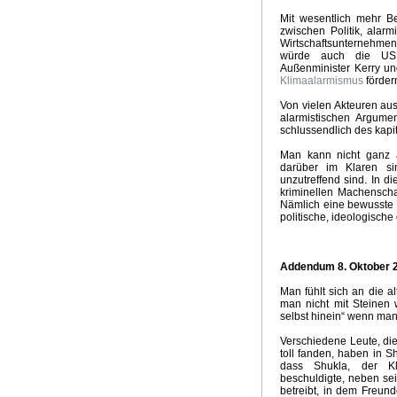
Sinn der E-Mobilität
Klimaprogramm der Grünen
CDU K
Mit wesentlich mehr B
Grüne Weihnachten - Weiße Ostern
Aktuelle Temperatu
zwischen Politik, alarm
Wirtschaftsunternehme
Aktuelle Temperaturtrends
Horror für Erneuerbare
Ideo
würde auch die US 
Wintervorhersage 2017
Phänomen Trump
Klimapoliti
Außenminister Kerry u
Dekarbonisierung Null Komma Vier
Das Stockholm Syn
Klimaalarmismus
fördern
Abschaltung Kohlekraftwerke
Gekippte Energiewende
Von vielen Akteuren aus
Klimaretter Elektromobilität
Aprilwetter
The Rule of Nin
alarmistischen Argume
The Big Climate Short
Klimarückblick 2015
Wintervorh
schlussendlich des kapi
Milder Winter
Klimakonferenz Paris
Klimawahn in Over
Man kann nicht ganz a
Klimaalarmisten in Panik
Bizarrer Vergleich mit Hitler
R
darüber im Klaren si
Ende Hitzewelle
Siebenschläfer
Gute Anlageberatung
unzutreffend sind. In d
kriminellen Machenschaf
Klimaversprechen von Elmau
Super Duper El Nino
Te
Nämlich eine bewusste 
Sonderabgabe Kohlenkraftwerke
Klima McCarthyismus
politische, ideologische 
Erfolgreiche Energiewende
Die Wahrheitspresse
Klima
Realität in der Klimapolitik
Klimaabkommen China - USA
El Nino 2014
Nasser Juli 2014
Glaube Klimakatastrop
Addendum 8. Oktober 
Kein Aprilwetter mehr
Zum Feind übergelaufen
Ewige 
Man fühlt sich an die al
Agitation und Propaganda
Schadstoff CO2
Psycholog
man nicht mit Steinen 
Anti-Kohle Lamento
Klimatrends 2013/2014
Klimawah
selbst hinein“ wenn man 
GROKO und Energiewende
Klimakonferenz Warschau
Verschiedene Leute, die
Triebkräfte Klimaalarmismus
Übliches Ritual
Merkels P
toll fanden, haben in 
Krieg gegen die Kohle
Hochwasserkatastrophe Deutsc
dass Shukla, der Kli
beschuldigte, neben sei
Energiewende Propaganda
Endloswinter
Frühling 20
betreibt, in dem Freun
Herzogtum Energiewende
Billion Euro
Ende EU-ETS