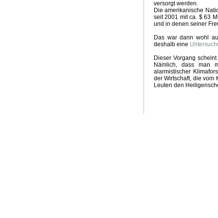
versorgt werden.
Groschen fällt
Kein El Nino
Neuer Klima-Alarm
Clima
Die amerikanische Natio
seit 2001 mit ca. $ 63 
Panikmache
Industriekonspiration
Klimakrieger
Sand
und in denen seiner Fre
Quadratur des Kreises
Traum Energiewende
Kalte S
UpdateKlimaWeltwirtschat
Wintervorhersage
Ergebnis
Das war dann wohl auc
deshalb eine
Untersuch
Nix dazu gelernt
Klimabedrohung CO2
Weltwirtschaft
Brennstoffrationierung
Klimarepublik Deutschland 2020
Dieser Vorgang scheint 
Nämlich, dass man mi
Glaubenskrieg Energiepolitik
Anti Atomrepublik
Atomka
alarmistischer Klimafor
Überschwemmungen in Australien
2010 Wärmstes Jahr
der Wirtschaft, die vom 
Die Wissenschaft als Feind
Energiekonzept der Bundes
Leuten den Heiligensch
Kognitive Dissonanz?
Hart aber Fair
Weltuntergang 2