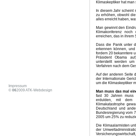
Klimaskeptiker hat man 
COP29 .- Geld statt Klima
Wintervorhersage 2024/ 202
Zusammenbruch der Ampelkoalition
US Wahlen 2024
In diesem Jahr scheint 
zu erhöhen, obwohl die
Hitzepanik Propaganda
Aus vom Verbrenneraus
Vorb
alles erreicht haben, wa
Strassburger Klimaurteil
Wie realistisch ist Net - Zero
D
Neoliberalismuns und Klimawandel
Klimaaktivismus, Med
Man gewinnt den Eindruc
Klimakonferenz noch
Milder Winter 2024 - Ausblick März
Habecks Industriestr
erreichen, das in ihrem S
Klimaschutz Projekt der Eliten
Der Anti Arbeiter- und Ba
Dass die Panik unter d
Zirkulationeanomalien und Klimaschwankungen in Europ
erkennen können, und 
Stromrationierung für Wärmepumpen und Elektroautos
fordern 20 bekanntere 
Heizhammer - CO2 und Kosteneinsparung
Risse im Ge
Präsident Obama auf
unterstellt werden um
Irrationale Klima- und Energiepolitik
Hitzepanik in den 
Verfahren nach dem Gese
Sommer 2023 Zwischenbilanz
Verlogener Verbrauchers
Neues vom Heizhammer
Habecks Sieg - Niederlage für 
Auf der anderen Seite d
der Internationale Geri
KKWs als Klimaretter
Grüner Angriff auf die Mitte der Ge
um die Klimaskeptiker 
Aus für Öl- und Gasheizung
Klimapropaganda und Sa
Impressum
©
06
2009
ATK-Webdesign
Ursache Klimawandel Deutschland
Höllenritt nach Net -
Man muss das mal eine
fast 30 Jahren muss d
Alles wendet sich...
Weiße Weihnachten
Kohle - Rett
erdulden, mit dem 
Ergebnisse COP27
Klimapropaganda pur
Wintervorh
Klimakatastrophe gewar
Extreme Dürre 2022
US Supreme Court Klima Entsche
Deutschland und ander
Bundesregierung vom 7
Wirkungsloses EU Ölembargo gegen Russland
Extreme
2005 um 25% zu reduzie
Five easy pieces
24. Februar 2022
Umweltzerstörung
Die Klimaalarmisten unt
Die Windraddiktatur
Koalitionsvertrag Klima und Energi
der Umweltadministrati
Net Zero 2050 - Weltwirtschaftskrise
Emissionshandel un
Versicherungswirtschaft