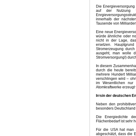
Die Energieversorgung 
auf der Nutzung fo
Enrgieversorgungsstru
innerhalb der nächsten
Tausende von Milliarden
Eine neue Energieverso
würde ähnliche oder no
nicht in der Lage, d
ersetzen. Hauptgrund
Stromerzeugung durc
ausgeht, man wolle d
Stromversorgung!) durc
In diesem Zusammenhang
durch die heute bereit
mehrere Hundert Millia
verschlingen wird – oh
im Wesentlichen nur d
Atomkraftwerke erzeugt 
Irrsin der deutschen E
Neben den prohibitiven
besonders Deutschland t
Die Energiedichte de
Flächenbedarf ist sehr h
Für die USA hat man 
abgeschätzt, dass die 