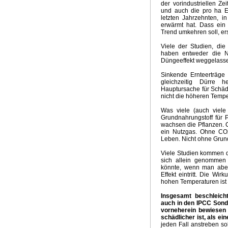
der vorindustriellen Ze
Sinn der E-Mobilität
Klimaprogramm der Grünen
CDU K
und auch die pro ha Er
Grüne Weihnachten - Weiße Ostern
Aktuelle Temperatu
letzten Jahrzehnten, 
erwärmt hat. Dass ein
Aktuelle Temperaturtrends
Horror für Erneuerbare
Ideo
Trend umkehren soll, er
Wintervorhersage 2017
Phänomen Trump
Klimapoliti
Dekarbonisierung Null Komma Vier
Das Stockholm Syn
Viele der Studien, di
haben entweder die Ni
Abschaltung Kohlekraftwerke
Gekippte Energiewende
Düngeeffekt weggelass
Klimaretter Elektromobilität
Aprilwetter
The Rule of Nin
The Big Climate Short
Klimarückblick 2015
Wintervorh
Sinkende Ernteerträge
gleichzeitig Dürre 
Milder Winter
Klimakonferenz Paris
Klimawahn in Over
Hauptursache für Schäde
Klimaalarmisten in Panik
Bizarrer Vergleich mit Hitler
R
nicht die höheren Tempe
Ende Hitzewelle
Siebenschläfer
Gute Anlageberatung
Was viele (auch viele
Klimaversprechen von Elmau
Super Duper El Nino
Te
Grundnahrungstoff für P
Sonderabgabe Kohlenkraftwerke
Klima McCarthyismus
wachsen die Pflanzen. C
Erfolgreiche Energiewende
Die Wahrheitspresse
Klima
ein Nutzgas. Ohne CO2
Leben. Nicht ohne Grun
Realität in der Klimapolitik
Klimaabkommen China - USA
El Nino 2014
Nasser Juli 2014
Glaube Klimakatastrop
Viele Studien kommen d
sich allein genommen 
Kein Aprilwetter mehr
Zum Feind übergelaufen
Ewige 
könnte, wenn man aber 
Agitation und Propaganda
Schadstoff CO2
Psycholog
Effekt eintritt. Die Wi
Anti-Kohle Lamento
Klimatrends 2013/2014
Klimawah
hohen Temperaturen ist e
GROKO und Energiewende
Klimakonferenz Warschau
Insgesamt beschleicht
Triebkräfte Klimaalarmismus
Übliches Ritual
Merkels P
auch in den IPCC Sonde
Krieg gegen die Kohle
Hochwasserkatastrophe Deutsc
vorneherein bewiesen
schädlicher ist, als e
Energiewende Propaganda
Endloswinter
Frühling 20
jeden Fall anstreben so
Herzogtum Energiewende
Billion Euro
Ende EU-ETS