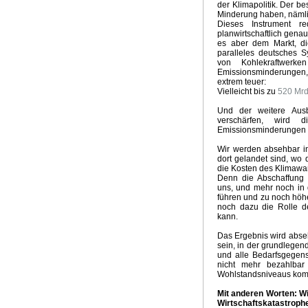
der Klimapolitik. Der be
Minderung haben, näml
Dieses Instrument r
planwirtschaftlich gena
es aber dem Markt, di
paralleles deutsches S
von Kohlekraftwerke
Emissionsminderungen,
extrem teuer:
Vielleicht bis zu
520 Mrd
Und der weitere Aus
verschärfen, wird 
Emissionsminderungen z
Wir werden absehbar in
dort gelandet sind, wo 
die Kosten des Klimawa
Denn die Abschaffung 
uns, und mehr noch i
führen und zu noch höh
noch dazu die Rolle d
kann.
Das Ergebnis wird abse
sein, in der grundlegen
und alle Bedarfsgegens
nicht mehr bezahlbar
Wohlstandsniveaus ko
Mit anderen Worten: Wi
Wirtschaftskatastrophe