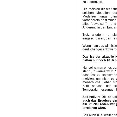
zu begrenzen.
Groschen fällt
Kein El Nino
Neuer Klima-Alarm
Clima
Die meisten dieser Stu
Panikmache
Industriekonspiration
Klimakrieger
Sand
solchen Modellen ge
Quadratur des Kreises
Traum Energiewende
Kalte S
Modellrechnungen oftm
UpdateKlimaWeltwirtschat
Wintervorhersage
Ergebnis
vorneherein bestimmen 
alles “beweisen” – und
Nix dazu gelernt
Klimabedrohung CO2
Weltwirtschaft
Änderung in den Einga
Brennstoffrationierung
Klimarepublik Deutschland 2020
Trotz alledem hat sic
Glaubenskrieg Energiepolitik
Anti Atomrepublik
Atomka
eingeschossen, den Temp
Überschwemmungen in Australien
2010 Wärmstes Jahr
Die Wissenschaft als Feind
Energiekonzept der Bundes
Wenn man das will, ist e
deutlicher gesenkt werd
Kognitive Dissonanz?
Hart aber Fair
Weltuntergang 2
Das ist der aktuelle
hätten nur noch 10 Jahr
Nur sollte man eines ga
statt 1,5° wärmer wird. 
dass es zu katastrop
meisten, um nicht zu 
menschliche Leben sin
Schlussphase der kl
Temperaturmessungen 
Soll heißen: Die aktue
auch das Ergebnis ein
ein 2° Ziel reden wir 
erreichen wäre.
Soll auch u. a. weiter