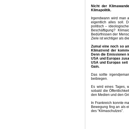
Nicht der Klimawande
Klimapolitik.
Irgendwann wird man a
eigentlich alles soll.
politisch – ideologisc
Beschäftigung? Klimai
Bedürfnissen der Mensc
Ziele ist wichtiger als 
Zumal eine noch so amb
Klimatrend der komme
Denn die Emissionen im
USA und Europas zusa
USA und Europas seit m
Gain.
Das sollte irgendjem
beibiegen.
Es wird eines Tages, w
sobald die Öffentlichkei
den Medien und den Grü
In Frankreich konnte ma
Bewegung fing an als e
des “Klimaschutzes”.