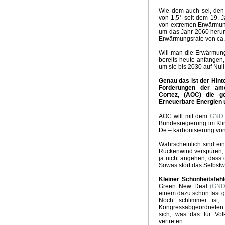
Wie dem auch sei, den 
von 1,5° seit dem 19. 
von extremen Erwärmung
um das Jahr 2060 herum
Erwärmungsrate von ca. 0
Will man die Erwärmung
bereits heute anfangen
um sie bis 2030 auf Null
Genau das ist der Hin
Forderungen der ame
Cortez, (AOC) die g
Erneuerbare Energien 
AOC will mit dem
GND
Bundesregierung im Klim
De – karbonisierung von
Wahrscheinlich sind ein
Rückenwind verspüren, 
ja nicht angehen, dass
Sowas stört das Selbstw
Kleiner Schönheitsfehl
Green New Deal
(GND
einem dazu schon fast ga
Noch schlimmer ist,
Kongressabgeordneten 
sich, was das für Volk
vertreten.