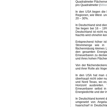
Quadratmeter Flächenver
pro Quadratmeter (
Mille
In den USA liegen die 
Regionen, wie West- un
20 – 30%.
In Deutschland sind die
Sie liegen bei 16 – 19
Deutschland ist nicht n
Nachts wird ohnehin kei
Entsprechend höher ist
Strommenge wie in d
flächenmässig kleines 
den gesamten Energie
Erneuerbaren zu decken
und ihres hohen Fläche
Von der flächendecken
und ihrer Rolle als Vog
In den USA hat man da
überhaupt nicht oder nu
und Nord Texas, wo es 
Horizont ausbreiten.
Erneuerbarer selbst 
Energiedichte und der i
In Deutschland kommt de
umgesetzt von Angela
haarscharf in Deutschl