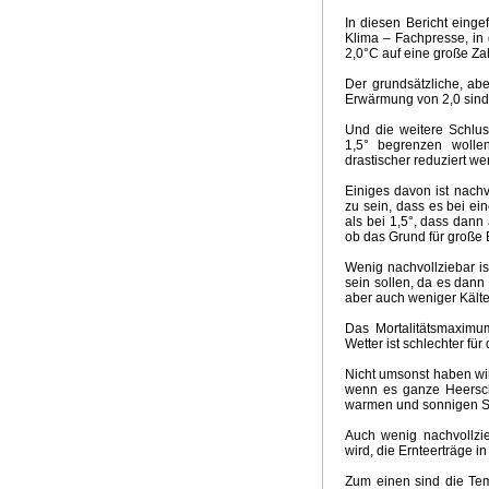
Emissionsszenarien neuer IPCC Bericht
Qual der Wahl 
In diesen Bericht einge
Hochwasserkatastrophe in Südwestdeutschland
Zweifel
Klima – Fachpresse, in
Opfer für den Klimagott
Mit Turbo in die Klimadiktatur
2,0°C auf eine große Zah
Wie realistisch sind 100 Prozent Erneuerbare bis 2050
Der grundsätzliche, abe
Klimapolitik US Präsident Biden
Zukunft der Energiewe
Erwärmung von 2,0 sind 
Märchenstunde Klimaneutralität 2050
Lösung Klimakris
Mehr Extremwetterlagen durch Treibhausgase
Aktuelle 
Und die weitere Schlus
1,5° begrenzen wolle
Klimakrise und Coronakrise
Update Witterungsvorhersa
drastischer reduziert we
Zukunft Klimatrends
Gefährlichster Mann
Die Klimadikt
McKinsey Klima - Absurdität
Kein El Nino 2020
Weihna
Einiges davon ist nachvo
zu sein, dass es bei e
Ursachen heisser Sommer
Die Klima - Illusion
Energie
als bei 1,5°, dass dann
Klimakrise, Meinungsfreiheit, ökosozialistischer Mob
Vor
ob das Grund für große B
Klimapaket der GroKo
Zynismus der Klimapolitik
Klima
Wenig nachvollziebar i
Überlebensfrage Klimakrise
Klimawahn im Hyperdrive
sein sollen, da es dan
Schlechte Nachrichten für Greta
Brave new green world
aber auch weniger Kältet
Klimalügen
Der Klimakrieg
Nur 10 Jahre Zeit
Witteru
Das Mortalitätsmaximu
Kohleausstieg und Ökodiktatur
Klimakrise - Krise Klima
Wetter ist schlechter f
Unaufhaltsamer Siegeszug der Kohle
Retter vor der Kl
Nicht umsonst haben wi
Extremklima 2018
Land der Grünen Illusionen
Die Mop
wenn es ganze Heersch
Emissionshandel und Energiewende
Kapitalismus absc
warmen und sonnigen St
Meinungsmache und Klimarevisionismus
Fake Science 
Auch wenig nachvollzie
Sommer im April
Die Ökodiktatur
Liebesgrüsse aus Mo
wird, die Ernteerträge i
Witterungsextreme und Klimawandel
GROKO Klimareal
E-Mobility Fake News
Fake News Hurricane
Wärmere 
Zum einen sind die Te