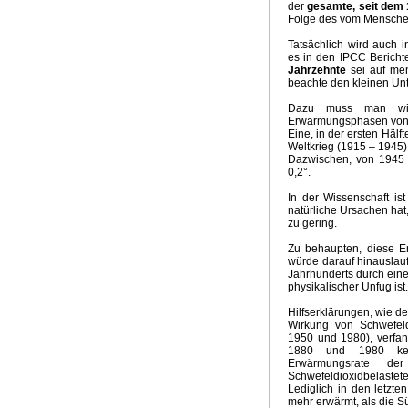
der
gesamte, seit dem 
Folge des vom Menschen
Tatsächlich wird auch i
es in den IPCC Bericht
Jahrzehnte
sei auf men
beachte den kleinen Unt
Dazu muss man wis
Erwärmungsphasen von 
Eine, in der ersten Häl
Weltkrieg (1915 – 1945)
Dazwischen, von 1945 
0,2°.
In der Wissenschaft is
natürliche Ursachen hat
zu gering.
Zu behaupten, diese E
würde darauf hinauslauf
Jahrhunderts durch einen
physikalischer Unfug ist.
Hilfserklärungen, wie d
Wirkung von Schwefel
1950 und 1980), verfan
1880 und 1980 keine
Erwärmungsrate der
Schwefeldioxidbelastet
Lediglich in den letzte
mehr erwärmt, als die S