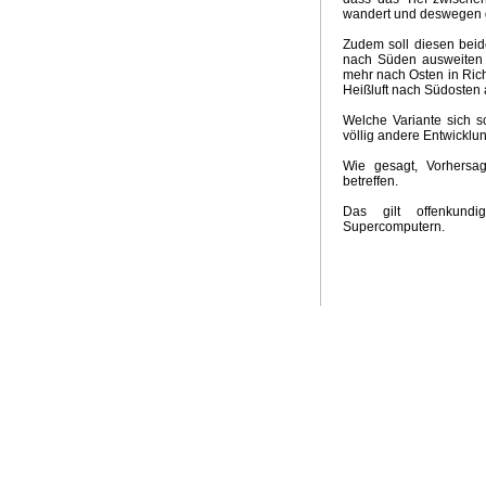
wandert und deswegen d
Groschen fällt
Kein El Nino
Neuer Klima-Alarm
Clima
Panikmache
Industriekonspiration
Klimakrieger
Sand
Zudem soll diesen beide
nach Süden ausweiten u
Quadratur des Kreises
Traum Energiewende
Kalte S
mehr nach Osten in Ric
UpdateKlimaWeltwirtschat
Wintervorhersage
Ergebnis
Heißluft nach Südosten
Nix dazu gelernt
Klimabedrohung CO2
Weltwirtschaft
Welche Variante sich s
Brennstoffrationierung
Klimarepublik Deutschland 2020
völlig andere Entwicklun
Glaubenskrieg Energiepolitik
Anti Atomrepublik
Atomka
Überschwemmungen in Australien
2010 Wärmstes Jahr
Wie gesagt, Vorhersag
betreffen.
Die Wissenschaft als Feind
Energiekonzept der Bundes
Kognitive Dissonanz?
Hart aber Fair
Weltuntergang 2
Das gilt offenkundi
Supercomputern.