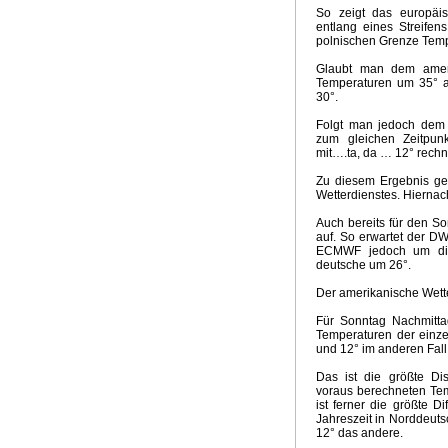
Emissionsszenarien neuer IPCC Bericht
Qual der Wahl 
So zeigt das europäi
Hochwasserkatastrophe in Südwestdeutschland
Zweifel
entlang eines Streife
polnischen Grenze Temp
Opfer für den Klimagott
Mit Turbo in die Klimadiktatur
Wie realistisch sind 100 Prozent Erneuerbare bis 2050
Glaubt man dem ameri
Klimapolitik US Präsident Biden
Zukunft der Energiewe
Temperaturen um 35° au
30°.
Märchenstunde Klimaneutralität 2050
Lösung Klimakris
Mehr Extremwetterlagen durch Treibhausgase
Aktuelle 
Folgt man jedoch dem
Klimakrise und Coronakrise
Update Witterungsvorhersa
zum gleichen Zeitpun
mit….ta, da … 12° rechn
Zukunft Klimatrends
Gefährlichster Mann
Die Klimadikt
McKinsey Klima - Absurdität
Kein El Nino 2020
Weihna
Zu diesem Ergebnis ge
Ursachen heisser Sommer
Die Klima - Illusion
Energie
Wetterdienstes. Hiernac
Klimakrise, Meinungsfreiheit, ökosozialistischer Mob
Vor
Auch bereits für den So
Klimapaket der GroKo
Zynismus der Klimapolitik
Klima
auf. So erwartet der DW
Überlebensfrage Klimakrise
Klimawahn im Hyperdrive
ECMWF jedoch um die 
deutsche um 26°.
Schlechte Nachrichten für Greta
Brave new green world
Klimalügen
Der Klimakrieg
Nur 10 Jahre Zeit
Witteru
Der amerikanische Wette
Kohleausstieg und Ökodiktatur
Klimakrise - Krise Klima
Für Sonntag Nachmitta
Unaufhaltsamer Siegeszug der Kohle
Retter vor der Kl
Temperaturen der einze
Extremklima 2018
Land der Grünen Illusionen
Die Mop
und 12° im anderen Fall
Emissionshandel und Energiewende
Kapitalismus absc
Das ist die größte Di
Meinungsmache und Klimarevisionismus
Fake Science 
voraus berechneten Tem
Sommer im April
Die Ökodiktatur
Liebesgrüsse aus Mo
ist ferner die größte D
Jahreszeit in Norddeuts
Witterungsextreme und Klimawandel
GROKO Klimareal
12° das andere.
E-Mobility Fake News
Fake News Hurricane
Wärmere 