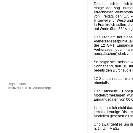
Dies hat sich deutlich 
COP29 .- Geld statt Klima
Wintervorhersage 2024/ 202
einige der sog. num
Zusammenbruch der Ampelkoalition
US Wahlen 2024
errechneten Wettervor
Hitzepanik Propaganda
Aus vom Verbrenneraus
Vorb
von Freitag, den 17. –
Hitzewelle für West- und
Strassburger Klimaurteil
Wie realistisch ist Net - Zero
D
In Frankreich sollen di
Neoliberalismuns und Klimawandel
Klimaaktivismus, Med
auf Werte über 35° steig
Milder Winter 2024 - Ausblick März
Habecks Industriestr
Das Problem bei diesen
Klimaschutz Projekt der Eliten
Der Anti Arbeiter- und Ba
Vorhersagezeitpunkt (a
Zirkulationeanomalien und Klimaschwankungen in Europ
der 12 GMT Eingangsd
Stromrationierung für Wärmepumpen und Elektroautos
Vorhersagemodell (a
europäischen) stark vari
Heizhammer - CO2 und Kosteneinsparung
Risse im Ge
Irrationale Klima- und Energiepolitik
Hitzepanik in den 
So zeigte sich beispie
Sonnabend, den 18. Jun
Sommer 2023 Zwischenbilanz
Verlogener Verbrauchers
bereits den Durchzug ein
Neues vom Heizhammer
Habecks Sieg - Niederlage für 
KKWs als Klimaretter
Grüner Angriff auf die Mitte der Ge
12 Stunden später war 
ebenfalls.
Aus für Öl- und Gasheizung
Klimapropaganda und Sa
Impressum
©
06
2009
ATK-Webdesign
Ursache Klimawandel Deutschland
Höllenritt nach Net -
Der absolute Höhep
Alles wendet sich...
Weiße Weihnachten
Kohle - Rett
Modellvorhersagen wur
Eingangsdaten von 00 G
Ergebnisse COP27
Klimapropaganda pur
Wintervorh
Extreme Dürre 2022
US Supreme Court Klima Entsche
Ich kann mich nicht da
Wirkungsloses EU Ölembargo gegen Russland
Extreme
jemals derartige Diskr
Modellen gesehen zu h
Five easy pieces
24. Februar 2022
Umweltzerstörung
Die Windraddiktatur
Koalitionsvertrag Klima und Energi
Und zwar geht es um d
Net Zero 2050 - Weltwirtschaftskrise
Emissionshandel un
h. 14 Uhr MESZ.