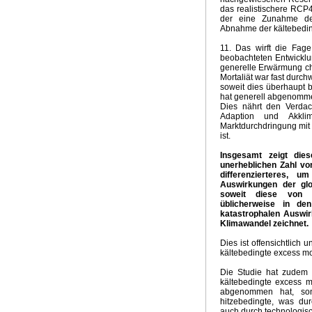
das realistischere RCP4
Groschen fällt
Kein El Nino
Neuer Klima-Alarm
Clima
der eine Zunahme der 
Panikmache
Industriekonspiration
Klimakrieger
Sand
Abnahme der kältebeding
Quadratur des Kreises
Traum Energiewende
Kalte S
11. Das wirft die Fag
UpdateKlimaWeltwirtschat
Wintervorhersage
Ergebnis
beobachteten Entwicklun
Nix dazu gelernt
Klimabedrohung CO2
Weltwirtschaft
generelle Erwärmung ch
Mortaliät war fast durch
Brennstoffrationierung
Klimarepublik Deutschland 2020
soweit dies überhaupt b
Glaubenskrieg Energiepolitik
Anti Atomrepublik
Atomka
hat generell abgenommen 
Überschwemmungen in Australien
2010 Wärmstes Jahr
Dies nährt den Verdach
Adaption und Akklim
Die Wissenschaft als Feind
Energiekonzept der Bundes
Marktdurchdringung mit 
Kognitive Dissonanz?
Hart aber Fair
Weltuntergang 2
ist.
Insgesamt zeigt die
unerheblichen Zahl von
differenzierteres, 
Auswirkungen der gl
soweit diese von 
üblicherweise in de
katastrophalen Auswir
Klimawandel zeichnet.
Dies ist offensichtlich 
kältebedingte excess mor
Die Studie hat zudem g
kältebedingte excess m
abgenommen hat, son
hitzebedingte, was d
auch durch technologis