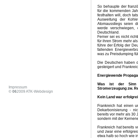
COP29 .- Geld statt Klima
Wintervorhersage 2024/ 202
So behaupte der franzö
Zusammenbruch der Ampelkoalition
US Wahlen 2024
für die kommenden Jahr
festhalten will, doch ta
Hitzepanik Propaganda
Aus vom Verbrenneraus
Vorb
Ausweitung der Kohlev
Strassburger Klimaurteil
Wie realistisch ist Net - Zero
D
Atomausstiegs seien d
Neoliberalismuns und Klimawandel
Klimaaktivismus, Med
werde verschwiegen, 
Deutschland.
Milder Winter 2024 - Ausblick März
Habecks Industriestr
Ferner sei es nicht rich
Klimaschutz Projekt der Eliten
Der Anti Arbeiter- und Ba
für ihren Strom mehr a
führe der Erfolg der De
Zirkulationeanomalien und Klimaschwankungen in Europ
fallenden Energieverb
Stromrationierung für Wärmepumpen und Elektroautos
was zu Preisdumping fü
Heizhammer - CO2 und Kosteneinsparung
Risse im Ge
Die Deutschen haben d
Irrationale Klima- und Energiepolitik
Hitzepanik in den 
gesteigert und Frankrei
Sommer 2023 Zwischenbilanz
Verlogener Verbrauchers
Neues vom Heizhammer
Habecks Sieg - Niederlage für 
Energiewende Propagand
KKWs als Klimaretter
Grüner Angriff auf die Mitte der Ge
Was ist der Sinn 
Aus für Öl- und Gasheizung
Klimapropaganda und Sa
Impressum
Stromerzeugung zw. Re
©
06
2009
ATK-Webdesign
Ursache Klimawandel Deutschland
Höllenritt nach Net -
Kein Land war erfolgrei
Alles wendet sich...
Weiße Weihnachten
Kohle - Rett
Ergebnisse COP27
Klimapropaganda pur
Wintervorh
Frankreich hat einen 
Extreme Dürre 2022
US Supreme Court Klima Entsche
Dekarbonisierung - ni
bereits vor mehr als 30 
Wirkungsloses EU Ölembargo gegen Russland
Extreme
sondern mit der Kernene
Five easy pieces
24. Februar 2022
Umweltzerstörung
Frankreich hat bereits 
Die Windraddiktatur
Koalitionsvertrag Klima und Energi
und zwar eine erfolgrei
Net Zero 2050 - Weltwirtschaftskrise
Emissionshandel un
etwa halb so hoch wie i