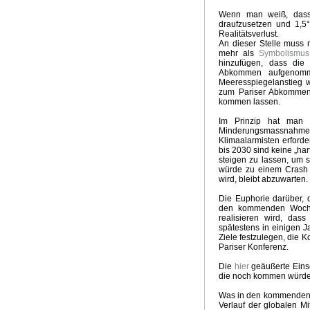
Groschen fällt
Kein El Nino
Neuer Klima-Alarm
Clima
Wenn man weiß, dass 
draufzusetzen und 1,5°
Panikmache
Industriekonspiration
Klimakrieger
Sand
Realitätsverlust.
Quadratur des Kreises
Traum Energiewende
Kalte S
An dieser Stelle muss 
UpdateKlimaWeltwirtschat
Wintervorhersage
Ergebnis
mehr als
Symbolismus
hinzufügen, dass die
Nix dazu gelernt
Klimabedrohung CO2
Weltwirtschaft
Abkommen aufgenomme
Brennstoffrationierung
Klimarepublik Deutschland 2020
Meeresspiegelanstieg 
zum Pariser Abkommen v
Glaubenskrieg Energiepolitik
Anti Atomrepublik
Atomka
kommen lassen.
Überschwemmungen in Australien
2010 Wärmstes Jahr
Die Wissenschaft als Feind
Energiekonzept der Bundes
Im Prinzip hat man 
Minderungsmassnahme
Kognitive Dissonanz?
Hart aber Fair
Weltuntergang 2
Klimaalarmisten erforder
bis 2030 sind keine „ha
steigen zu lassen, um 
würde zu einem Crash d
wird, bleibt abzuwarten.
Die Euphorie darüber, 
den kommenden Woche
realisieren wird, das
spätestens in einigen 
Ziele festzulegen, die K
Pariser Konferenz.
Die
hier
geäußerte Einsc
die noch kommen würden
Was in den kommenden Ja
Verlauf der globalen M