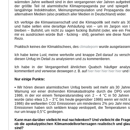
wärmsten Jahre weltweit sind in den vergangenen vier Jahren aufgetret
tt Klima
Wintervorhersage 2024/ 2025
Klimawandel und Gesundheit
Trumps Kabinettsben
der größte Teil ist alarmistische Klimapropaganda pur und spiegelt l
r Ampelkoalition
US Wahlen 2024
Illusionen der Klimapolitik
Ursache Schwäche deutsche W
langjährige Indoktrination, Meinungsmanipulation und Propaganda de
alternativen Medien (also praktisch aller Medien in Deutschland) wider.
aganda
Aus vom Verbrenneraus
Vorbild China erneuerbare Energien
Novellierung Klimaschut
urteil
Wie realistisch ist Net - Zero
Die Mobilitätswende
Extreme Hitze Anfang April
Ich verfolge die Klimawissenschaft und die Klimapolitk seit mehr als 
 und Klimawandel
Klimaaktivismus, Medien und Politik
Der EU Dämmhammer
CO2 Freund ode
und habe selten eine derartige Anhäufung von – um im Jargon von
bleiben – Bullshit, um nicht zu sagen fucking Bullshit (oder, wie ein F
4 - Ausblick März
Habecks Industriestrategie
Kraftwerksstrategie der Bundesregierung
mir es ausdrücken würde Bull - fucking - shit), gesehen wie diese Nu
kt der Eliten
Der Anti Arbeiter- und Bauernstaat
Ergebnisse COP28
Rezo.
alien und Klimaschwankungen in Europa
Winterprognose 2023/24
Praktisch keines der Klimaklischees, des
climateporn
wurde ausgelassen
g für Wärmepumpen und Elektroautos
Gedanken zur Weltklimakonferenz
Der Unbeirrbare
Kli
2 und Kosteneinsparung
Risse im Gebäude des Klimawahns
Die staatliche Subventionswirtsc
Ich habe keine Lust, meine wertvolle und knappe Zeit darauf zu versc
diesen Unfug im Detail zu analysieren und zu kommentieren.
 und Energiepolitik
Hitzepanik in den Medien
Demokratie und ökologischer Totalitarismus
schenbilanz
Verlogener Verbraucherschutz
Kosten des Erreichens der Klimaziele
Strommang
Ich habe in der Vergangenheit ähnlichen Quatsch häufiger analys
hammer
Habecks Sieg - Niederlage für die Bürger
Berlin Klimaneutral 2030
Psychopathologie 
kommentiert und verweise deswegen z. B. auf
hier
hier
hier
hier
hier
und
ter
Grüner Angriff auf die Mitte der Gesellschaft
Klimawandel kostet 900 Mrd Euro
Nur einige Punkte:
Gasheizung
Klimapropaganda und Sachargumente
Regionale Klimaextreme und Klimawandel
ndel Deutschland
Höllenritt nach Net - Zero
Marxismus als Klimaretter
Die neue Wirtschaftspar
• Wir hören diesen alarmistischen Unfug bereits seit mehr als 30 Jahre
Warnung vor einer drohenden Klimakatastrophe durch die DPG vo
..
Weiße Weihnachten
Kohle - Retter der Energiewende
Kalter Winter
Net - Zero bis 2050 
1986, in der vor einem Temperaturanstieg von 2 – 4 °C in 50 Jahren
27
Klimapropaganda pur
Wintervorhersage 2022/2023
Endziel Grüner Politik
Debattenmuste
wurde (also etwa 1,5 – 3°C bis heute gegenüber 1986) wenn wir nicht s
022
US Supreme Court Klima Entscheidung
Die E-Auto Lüge
Spiegel lernfähig
1986) die weltweiten CO2 Emissionen um mindestens 2% pro Jahr mind
Emissionen haben sich seitdem knapp verdoppelt, die Temperaturen s
U Ölembargo gegen Russland
Extreme Hitzewelle
Der perfekte Sturm
Sonneneinstrahlung un
nur um knapp 0,5°C gestiegen.
24. Februar 2022
Umweltzerstörung durch Windwahn
Der Grosse Transformationsminister
Kann man darüber vielleicht mal nachdenken? Und vielleicht die Frage 
ur
Koalitionsvertrag Klima und Energie
Netzero - Dystopische Zukunft
COP26 - Jahrmarkt der 
ob die apokalyptischen Klimamodellvorhersagen realistisch und gla
eltwirtschaftskrise
Emissionshandel und Klimadiktatur
Sondierungspapier Ampel
sind?