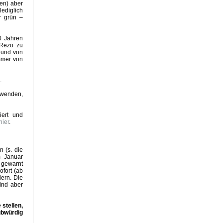
en) aber
ennungen
ediglich
irtschaft
r grün –
zgesetz
30 Jahren
r Feind
 Rezo zu
reund von
mmer von
.
maschocker 2023
haft
hwenden,
ellage 2030
iert und
der Klimakrise
hier
.
tei
n (s. die
m Januar
und Klima
 gewarnt
r Energiekrise
ofort (ab
ern. Die
ind aber
d Klimawandel
stellen,
Illusionen
ubwürdig