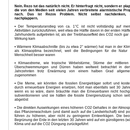
en neuer IPCC Bericht
Qual der Wahl - Wahl der Qual
Neuer IPCC Bericht August 2021
Nein. Rezo tut das natürlich nicht. Er hinterfragt nicht, sondern er pla
trophe in Südwestdeutschland
Zweifelhafte wissenschaftliche Basis für BVerfG Klimaurteil
die von den Medien seit vielen Jahren verbreitete alarmistische Pr
magott
Mit Turbo in die Klimadiktatur
Urteil Verfassungsgericht - Klimadiktatur
Wahlprogramm 
nach. Das ist Rezos Problem. Nicht selbst nachdenken, 
ind 100 Prozent Erneuerbare bis 2050
Extremer Februar 2021
Hört auf die Wissenschaft
nachplappern.
räsident Biden
Zukunft der Energiewende
Grün, grüner, CSU
Lehre aus Januar 2021
• Der Temperaturanstieg von ca. 1°C ist nicht vollständig auf men
imaneutralität 2050
Lösung Klimakrise Rassismus
Kein Interesse Klimakrise
Aktivitäten zurückzuführen, weil etwa die Hälfte davon in der ersten Hälft
rlagen durch Treibhausgase
Aktuelle Witterung April - Mai 2020
Witterungsvorhersage April 2
Jahrhunderts aufgetreten ist, als der Treibhauseffekt des CO2 noch gar 
Wirkung kam
ronakrise
Update Witterungsvorhersage März
Energiewende schönreden - schlechtreden
nds
Gefährlichster Mann
Die Klimadiktatur
Winter ade
16 Klimafragen
Unwort des Jahres Kl
• Wärmere Klimaabschnitte (bis zu etwa 2° wärmer) hat man in der Klim
Absurdität
Kein El Nino 2020
Weihnachtsgeschenke der GroKo
Marsch in die Klimadiktatur
als Klimaoptima bezeichnet, weil die Bedingungen für die Natur
Menschheit besser waren
r Sommer
Die Klima - Illusion
Energiewende physikalisch unmöglich
Elend der Klimapolitik
ngsfreiheit, ökosozialistischer Mob
VorfeldUN Klimakonferenz Madrid
Die Grüne Kulturrevolutii
• Klimaextreme, wie tropische Wirbelstürme, Stürme der mittleren 
Überschwemmungen und Dürren haben weltweit betrachtet in den
roKo
Zynismus der Klimapolitik
Klimawahn und Ökologischer Totalitarismus
CO2 Steuer oder 
Jahrzehnten trotz Erwärmung von einem halben Grad allgemei
Klimakrise
Klimawahn im Hyperdrive
Die CO2 Steuer Lüge
Saharahitze Reloaded
Gruss au
zugenommen
hten für Greta
Brave new green world
Psychopathologie der Klimaangst
Rezos Klimapropa
• Die Meme, wir könnten die fossilen Energieträger sofort und koste
Klimakrieg
Nur 10 Jahre Zeit
Witterungsvorhersage März 2019
Greta Thunberg
durch erneuerbare Energien ersetzen, hört man ebenfalls seit 30 Jahre
d Ökodiktatur
Klimakrise - Krise Klimawissenschaft
Freuden der Elektromobilität
wenn es so wäre, dann bräuchte man die Erneuerbaren nicht hochg
iegeszug der Kohle
Retter vor der Klimakatastrophe
Ewige Klimakatastrophe
Energiewende
subventionieren und sie hätten die fossile Energienutzung schon sei
abgelöst
Land der Grünen Illusionen
Die Moped Mobilität
Uneinholbarer Vorsprung
 und Energiewende
Kapitalismus abschaffen
Fake News Heisszeit
Klimastrategie Virtue Signa
• Die direkten Auswirkungen eines höheren CO2 Gehaltes in der Atmosp
nd Klimarevisionismus
Fake Science Dürre
Extremer April und Mai
QualitätsmedienKlimadeb
das Pflanzenwachstum (und damit auch auf die Landwirtschaft) sind pos
führen zu höheren, aber nicht zu geringeren Ernteerträgen. Die beo
Die Ökodiktatur
Liebesgrüsse aus Moskau
Energie und Klima in GROKO
Begrünung der Erde in den letzten 30 Jahren wird auf ein günstigeres (
e und Klimawandel
GROKO Klimarealismus
Dieselchaos
Jamika Aus
Jamaika realistisch
Klima und auf die CO2 Düngung zurückgeführt
News
Fake News Hurricane
Wärmere Sommer
Wofür steht Merkel
Klimafreundliche Geldanla