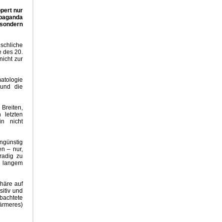
ppert nur
opaganda
Grüne 2021
sondern
schliche
e des 20.
020
nicht zur
imahysterie
atologie
 und die
on
Breiten,
 letzten
Emissionshandel
n nicht
s der Sahara
ganda
ngünstig
n – nur,
radig zu
 Propaganda
t langem
lling
häre auf
atte
itiv und
bachtete
wärmeres)
ge