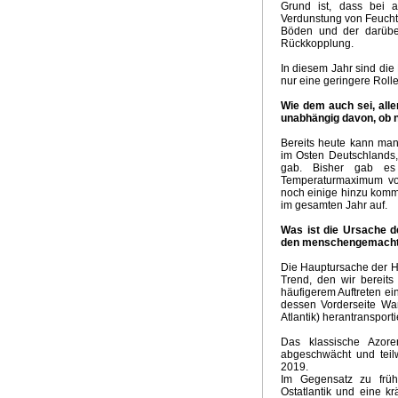
Grund ist, dass bei 
Sinn der E-Mobilität
Klimaprogramm der Grünen
CDU K
Verdunstung von Feuchti
Grüne Weihnachten - Weiße Ostern
Aktuelle Temperatu
Böden und der darüber
Rückkopplung.
Aktuelle Temperaturtrends
Horror für Erneuerbare
Ideo
Wintervorhersage 2017
Phänomen Trump
Klimapoliti
In diesem Jahr sind die 
Dekarbonisierung Null Komma Vier
Das Stockholm Syn
nur eine geringere Rolle
Abschaltung Kohlekraftwerke
Gekippte Energiewende
Wie dem auch sei, alle
Klimaretter Elektromobilität
Aprilwetter
The Rule of Nin
unabhängig davon, ob n
The Big Climate Short
Klimarückblick 2015
Wintervorh
Bereits heute kann man 
Milder Winter
Klimakonferenz Paris
Klimawahn in Over
im Osten Deutschlands, 
Klimaalarmisten in Panik
Bizarrer Vergleich mit Hitler
R
gab. Bisher gab es
Ende Hitzewelle
Siebenschläfer
Gute Anlageberatung
Temperaturmaximum vo
noch einige hinzu komme
Klimaversprechen von Elmau
Super Duper El Nino
Te
im gesamten Jahr auf.
Sonderabgabe Kohlenkraftwerke
Klima McCarthyismus
Erfolgreiche Energiewende
Die Wahrheitspresse
Klima
Was ist die Ursache d
den menschengemachte
Realität in der Klimapolitik
Klimaabkommen China - USA
El Nino 2014
Nasser Juli 2014
Glaube Klimakatastrop
Die Hauptursache der H
Trend, den wir bereit
Kein Aprilwetter mehr
Zum Feind übergelaufen
Ewige 
häufigerem Auftreten ein
Agitation und Propaganda
Schadstoff CO2
Psycholog
dessen Vorderseite War
Anti-Kohle Lamento
Klimatrends 2013/2014
Klimawah
Atlantik) herantransporti
GROKO und Energiewende
Klimakonferenz Warschau
Das klassische Azore
Triebkräfte Klimaalarmismus
Übliches Ritual
Merkels P
abgeschwächt und teilw
Krieg gegen die Kohle
Hochwasserkatastrophe Deutsc
2019.
Im Gegensatz zu früh
Energiewende Propaganda
Endloswinter
Frühling 20
Ostatlantik und eine k
Herzogtum Energiewende
Billion Euro
Ende EU-ETS