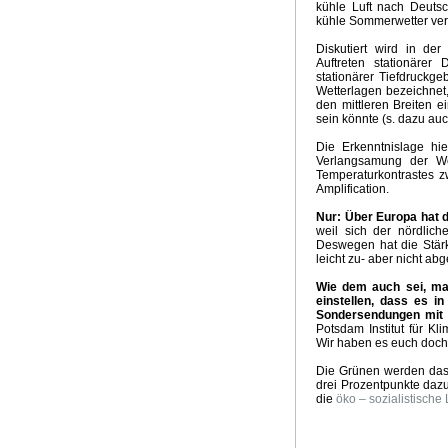
kühle Luft nach Deutsc
Groschen fällt
Kein El Nino
Neuer Klima-Alarm
Clima
kühle Sommerwetter veru
Panikmache
Industriekonspiration
Klimakrieger
Sand
Diskutiert wird in der
Quadratur des Kreises
Traum Energiewende
Kalte S
Auftreten stationärer 
UpdateKlimaWeltwirtschat
Wintervorhersage
Ergebnis
stationärer Tiefdruckge
Wetterlagen bezeichnet, 
Nix dazu gelernt
Klimabedrohung CO2
Weltwirtschaft
den mittleren Breiten 
Brennstoffrationierung
Klimarepublik Deutschland 2020
sein könnte (s. dazu au
Glaubenskrieg Energiepolitik
Anti Atomrepublik
Atomka
Die Erkenntnislage hie
Überschwemmungen in Australien
2010 Wärmstes Jahr
Verlangsamung der We
Die Wissenschaft als Feind
Energiekonzept der Bundes
Temperaturkontrastes zw
Amplification.
Kognitive Dissonanz?
Hart aber Fair
Weltuntergang 2
Nur: Über Europa hat 
weil sich der nördlich
Deswegen hat die Stär
leicht zu- aber nicht a
Wie dem auch sei, man
einstellen, dass es i
Sondersendungen mit 
Potsdam Institut für K
Wir haben es euch doch g
Die Grünen werden das
drei Prozentpunkte dazu
die
öko – sozialistische