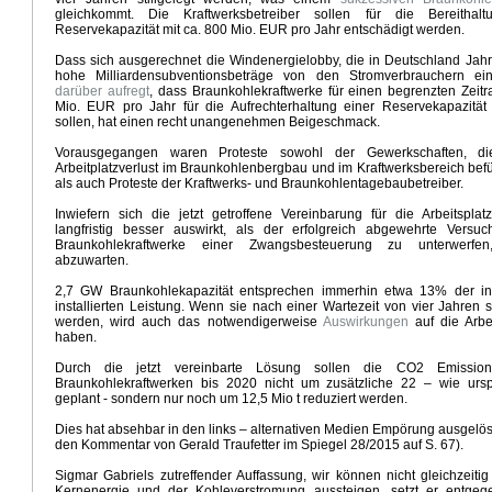
gleichkommt. Die Kraftwerksbetreiber sollen für die Bereithal
tt Klima
Wintervorhersage 2024/ 2025
Klimawandel und Gesundheit
Trumps Kabinettsben
Reservekapazität mit ca. 800 Mio. EUR pro Jahr entschädigt werden.
r Ampelkoalition
US Wahlen 2024
Illusionen der Klimapolitik
Ursache Schwäche deutsche W
aganda
Aus vom Verbrenneraus
Vorbild China erneuerbare Energien
Novellierung Klimaschut
Dass sich ausgerechnet die Windenergielobby, die in Deutschland Jahr 
hohe Milliardensubventionsbeträge von den Stromverbrauchern eink
urteil
Wie realistisch ist Net - Zero
Die Mobilitätswende
Extreme Hitze Anfang April
darüber aufregt
, dass Braunkohlekraftwerke für einen begrenzten Zeit
 und Klimawandel
Klimaaktivismus, Medien und Politik
Der EU Dämmhammer
CO2 Freund ode
Mio. EUR pro Jahr für die Aufrechterhaltung einer Reservekapazität 
4 - Ausblick März
Habecks Industriestrategie
Kraftwerksstrategie der Bundesregierung
sollen, hat einen recht unangenehmen Beigeschmack.
kt der Eliten
Der Anti Arbeiter- und Bauernstaat
Ergebnisse COP28
Vorausgegangen waren Proteste sowohl der Gewerkschaften, di
alien und Klimaschwankungen in Europa
Winterprognose 2023/24
Arbeitplatzverlust im Braunkohlenbergbau und im Kraftwerksbereich bef
g für Wärmepumpen und Elektroautos
Gedanken zur Weltklimakonferenz
Der Unbeirrbare
Kli
als auch Proteste der Kraftwerks- und Braunkohlentagebaubetreiber.
2 und Kosteneinsparung
Risse im Gebäude des Klimawahns
Die staatliche Subventionswirtsc
Inwiefern sich die jetzt getroffene Vereinbarung für die Arbeitsplatz
 und Energiepolitik
Hitzepanik in den Medien
Demokratie und ökologischer Totalitarismus
langfristig besser auswirkt, als der erfolgreich abgewehrte Versuch
Braunkohlekraftwerke einer Zwangsbesteuerung zu unterwerfen,
schenbilanz
Verlogener Verbraucherschutz
Kosten des Erreichens der Klimaziele
Strommang
abzuwarten.
hammer
Habecks Sieg - Niederlage für die Bürger
Berlin Klimaneutral 2030
Psychopathologie 
ter
Grüner Angriff auf die Mitte der Gesellschaft
Klimawandel kostet 900 Mrd Euro
2,7 GW Braunkohlekapazität entsprechen immerhin etwa 13% der i
installierten Leistung. Wenn sie nach einer Wartezeit von vier Jahren st
Gasheizung
Klimapropaganda und Sachargumente
Regionale Klimaextreme und Klimawandel
werden, wird auch das notwendigerweise
Auswirkungen
auf die Arbe
ndel Deutschland
Höllenritt nach Net - Zero
Marxismus als Klimaretter
Die neue Wirtschaftspar
haben.
..
Weiße Weihnachten
Kohle - Retter der Energiewende
Kalter Winter
Net - Zero bis 2050 
Durch die jetzt vereinbarte Lösung sollen die CO2 Emissio
27
Klimapropaganda pur
Wintervorhersage 2022/2023
Endziel Grüner Politik
Debattenmuste
Braunkohlekraftwerken bis 2020 nicht um zusätzliche 22 – wie ursp
022
US Supreme Court Klima Entscheidung
Die E-Auto Lüge
Spiegel lernfähig
geplant - sondern nur noch um 12,5 Mio t reduziert werden.
U Ölembargo gegen Russland
Extreme Hitzewelle
Der perfekte Sturm
Sonneneinstrahlung un
Dies hat absehbar in den links – alternativen Medien Empörung ausgelöst 
24. Februar 2022
Umweltzerstörung durch Windwahn
Der Grosse Transformationsminister
den Kommentar von Gerald Traufetter im Spiegel 28/2015 auf S. 67).
ur
Koalitionsvertrag Klima und Energie
Netzero - Dystopische Zukunft
COP26 - Jahrmarkt der 
eltwirtschaftskrise
Emissionshandel und Klimadiktatur
Sondierungspapier Ampel
Sigmar Gabriels zutreffender Auffassung, wir können nicht gleichzeiti
Kernenergie und der Kohleverstromung aussteigen, setzt er entgeg