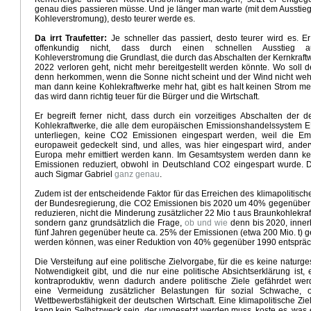
en neuer IPCC Bericht
Qual der Wahl - Wahl der Qual
Neuer IPCC Bericht August 2021
genau dies passieren müsse. Und je länger man warte (mit dem Ausstieg
trophe in Südwestdeutschland
Zweifelhafte wissenschaftliche Basis für BVerfG Klimaurteil
Kohleverstromung), desto teurer werde es.
magott
Mit Turbo in die Klimadiktatur
Urteil Verfassungsgericht - Klimadiktatur
Wahlprogramm 
Da irrt Traufetter:
Je schneller das passiert, desto teurer wird es. Er
ind 100 Prozent Erneuerbare bis 2050
Extremer Februar 2021
Hört auf die Wissenschaft
offenkundig nicht, dass durch einen schnellen Ausstieg 
räsident Biden
Zukunft der Energiewende
Grün, grüner, CSU
Lehre aus Januar 2021
Kohleverstromung die Grundlast, die durch das Abschalten der Kernkraft
2022 verloren geht, nicht mehr bereitgestellt werden könnte. Wo soll 
imaneutralität 2050
Lösung Klimakrise Rassismus
Kein Interesse Klimakrise
denn herkommen, wenn die Sonne nicht scheint und der Wind nicht we
rlagen durch Treibhausgase
Aktuelle Witterung April - Mai 2020
Witterungsvorhersage April 2
man dann keine Kohlekraftwerke mehr hat, gibt es halt keinen Strom me
ronakrise
Update Witterungsvorhersage März
Energiewende schönreden - schlechtreden
das wird dann richtig teuer für die Bürger und die Wirtschaft.
nds
Gefährlichster Mann
Die Klimadiktatur
Winter ade
16 Klimafragen
Unwort des Jahres Kl
Er begreift ferner nicht, dass durch ein vorzeitiges Abschalten der d
Absurdität
Kein El Nino 2020
Weihnachtsgeschenke der GroKo
Marsch in die Klimadiktatur
Kohlekraftwerke, die alle dem europäischen Emissionshandelssystem 
r Sommer
Die Klima - Illusion
Energiewende physikalisch unmöglich
Elend der Klimapolitik
unterliegen, keine CO2 Emissionen eingespart werden, weil die Em
europaweit gedeckelt sind, und alles, was hier eingespart wird, ander
ngsfreiheit, ökosozialistischer Mob
VorfeldUN Klimakonferenz Madrid
Die Grüne Kulturrevolutii
Europa mehr emittiert werden kann. Im Gesamtsystem werden dann k
roKo
Zynismus der Klimapolitik
Klimawahn und Ökologischer Totalitarismus
CO2 Steuer oder 
Emissionen reduziert, obwohl in Deutschland CO2 eingespart wurde. 
Klimakrise
Klimawahn im Hyperdrive
Die CO2 Steuer Lüge
Saharahitze Reloaded
Gruss au
auch Sigmar Gabriel
ganz genau
.
hten für Greta
Brave new green world
Psychopathologie der Klimaangst
Rezos Klimapropa
Zudem ist der entscheidende Faktor für das Erreichen des klimapolitisch
Klimakrieg
Nur 10 Jahre Zeit
Witterungsvorhersage März 2019
Greta Thunberg
der Bundesregierung, die CO2 Emissionen bis 2020 um 40% gegenüber
reduzieren, nicht die Minderung zusätzlicher 22 Mio t aus Braunkohlekra
d Ökodiktatur
Klimakrise - Krise Klimawissenschaft
Freuden der Elektromobilität
sondern ganz grundsätzlich die Frage,
ob und wie
denn bis 2020, inner
iegeszug der Kohle
Retter vor der Klimakatastrophe
Ewige Klimakatastrophe
Energiewende
fünf Jahren gegenüber heute ca. 25% der Emissionen (etwa 200 Mio. t) 
Land der Grünen Illusionen
Die Moped Mobilität
Uneinholbarer Vorsprung
werden können, was einer Reduktion von 40% gegenüber 1990 entspräc
 und Energiewende
Kapitalismus abschaffen
Fake News Heisszeit
Klimastrategie Virtue Signa
Die Versteifung auf eine politische Zielvorgabe, für die es keine naturge
nd Klimarevisionismus
Fake Science Dürre
Extremer April und Mai
QualitätsmedienKlimadeb
Notwendigkeit gibt, und die nur eine politische Absichtserklärung ist, 
Die Ökodiktatur
Liebesgrüsse aus Moskau
Energie und Klima in GROKO
kontraproduktiv, wenn dadurch andere politische Ziele gefährdet wer
eine Vermeidung zusätzlicher Belastungen für sozial Schwache, 
e und Klimawandel
GROKO Klimarealismus
Dieselchaos
Jamika Aus
Jamaika realistisch
Wettbewerbsfähigkeit der deutschen Wirtschaft. Eine klimapolitische Zi
News
Fake News Hurricane
Wärmere Sommer
Wofür steht Merkel
Klimafreundliche Geldanla
kann kein Selbstzweck sein, der umgesetzt werden muss, koste es, was 