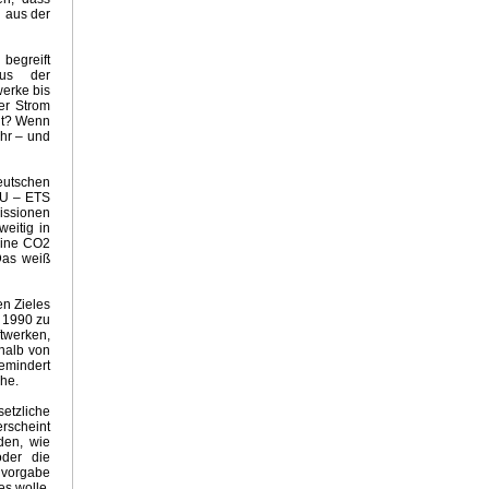
 aus der
Grüne 2021
 begreift
aus der
werke bis
der Strom
ht? Wenn
020
hr – und
imahysterie
eutschen
EU – ETS
issionen
weitig in
on
eine CO2
Emissionshandel
Das weiß
s der Sahara
ganda
en Zieles
 1990 zu
ftwerken,
halb von
 Propaganda
gemindert
he.
lling
setzliche
atte
erscheint
den, wie
oder die
elvorgabe
ge
es wolle,