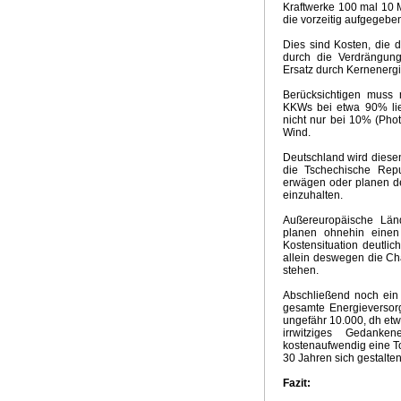
Kraftwerke 100 mal 10 M
die vorzeitig aufgegeben
Dies sind Kosten, die di
durch die Verdrängun
Ersatz durch Kernenergi
Berücksichtigen muss 
KKWs bei etwa 90% lieg
nicht nur bei 10% (Pho
Wind.
Deutschland wird diesen
die Tschechische Repu
erwägen oder planen d
einzuhalten.
Außereuropäische Län
planen ohnehin eine
Kostensituation deutlic
allein deswegen die Ch
stehen.
Abschließend noch ein
gesamte Energieversorg
ungefähr 10.000, dh et
irrwitziges Gedanke
kostenaufwendig eine To
30 Jahren sich gestalte
Fazit: