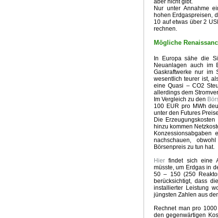
aber nicht gibt.
Nur unter Annahme ein
hohen Erdgaspreisen, die
10 auf etwas über 2 US
rechnen.
Mögliche Renaissance
In Europa sähe die Si
Neuanlagen auch im E
Gaskraftwerke nur im S
wesentlich teurer ist, 
eine Quasi – CO2 Steu
allerdings dem Stromver
Im Vergleich zu den
Bör
100 EUR pro MWh deutl
unter den Futures Preise
Die Erzeugungskosten m
hinzu kommen Netzkoste
Konzessionsabgaben e
nachschauen, obwohl
Börsenpreis zu tun hat.
Hier
findet sich ein
müsste, um Erdgas in de
50 – 150 (250 Reaktor
berücksichtigt, dass d
installierter Leistun
jüngsten Zahlen aus de
Rechnet man pro 1000
den gegenwärtigen Kost