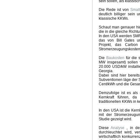
sein sollen, als klassis
Groschen fällt
Kein El Nino
Neuer Klima-Alarm
Clima
Die Rede ist von
Smal
Panikmache
Industriekonspiration
Klimakrieger
Sand
deutlich billiger sein
Quadratur des Kreises
Traum Energiewende
Kalte S
klassische KKWs.
UpdateKlimaWeltwirtschat
Wintervorhersage
Ergebnis
Schaut man genauer hin
Nix dazu gelernt
Klimabedrohung CO2
Weltwirtschaft
die in die gleiche Rich
Brennstoffrationierung
Klimarepublik Deutschland 2020
In den USA werden SMR
das von Bill Gates un
Glaubenskrieg Energiepolitik
Anti Atomrepublik
Atomka
Projekt, das Carbon
Überschwemmungen in Australien
2010 Wärmstes Jahr
Stromerzeugungskosten 
Die Wissenschaft als Feind
Energiekonzept der Bundes
Die
Baukosten
für die
Kognitive Dissonanz?
Hart aber Fair
Weltuntergang 2
MW insgesamt) sollen 
20.000 USD/kW installi
Georgia.
Dabei sind hier bereit
Subventionen läge der 
Cent/kWh und die Gesam
Demzufolge ist es als
Kernkraft führen, d
traditionellen KKWs in 
In den USA ist die Kernk
mit der Stromerzeugun
Studie gezeigt wird.
Diese
Analyse
, in de
durchleuchtet wird, ve
wirtschaftlich konkurre