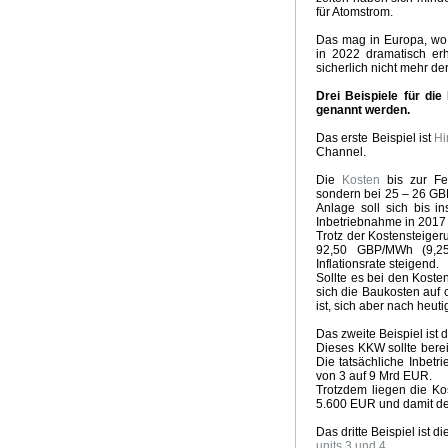
Emissionsszenarien neuer IPCC Bericht
Qual der Wahl 
für Atomstrom.
Hochwasserkatastrophe in Südwestdeutschland
Zweifel
Das mag in Europa, wo 
Opfer für den Klimagott
Mit Turbo in die Klimadiktatur
in 2022 dramatisch er
Wie realistisch sind 100 Prozent Erneuerbare bis 2050
sicherlich nicht mehr de
Klimapolitik US Präsident Biden
Zukunft der Energiewe
Drei Beispiele für di
Märchenstunde Klimaneutralität 2050
Lösung Klimakris
genannt werden.
Mehr Extremwetterlagen durch Treibhausgase
Aktuelle 
Klimakrise und Coronakrise
Update Witterungsvorhersa
Das erste Beispiel ist
Hi
Channel.
Zukunft Klimatrends
Gefährlichster Mann
Die Klimadikt
McKinsey Klima - Absurdität
Kein El Nino 2020
Weihna
Die
Kosten
bis zur Fe
Ursachen heisser Sommer
Die Klima - Illusion
Energie
sondern bei 25 – 26 GBP
Anlage soll sich bis i
Klimakrise, Meinungsfreiheit, ökosozialistischer Mob
Vor
Inbetriebnahme in 2017
Klimapaket der GroKo
Zynismus der Klimapolitik
Klima
Trotz der Kostensteigeru
92,50 GBP/MWh (9,25 
Überlebensfrage Klimakrise
Klimawahn im Hyperdrive
Inflationsrate steigend.
Schlechte Nachrichten für Greta
Brave new green world
Sollte es bei den Kost
Klimalügen
Der Klimakrieg
Nur 10 Jahre Zeit
Witteru
sich die Baukosten auf
ist, sich aber nach heu
Kohleausstieg und Ökodiktatur
Klimakrise - Krise Klima
Unaufhaltsamer Siegeszug der Kohle
Retter vor der Kl
Das zweite Beispiel is
Extremklima 2018
Land der Grünen Illusionen
Die Mop
Dieses KKW sollte bere
Die tatsächliche Inbetr
Emissionshandel und Energiewende
Kapitalismus absc
von 3 auf 9 Mrd EUR.
Meinungsmache und Klimarevisionismus
Fake Science 
Trotzdem liegen die Ko
Sommer im April
Die Ökodiktatur
Liebesgrüsse aus Mo
5.600 EUR und damit deu
Witterungsextreme und Klimawandel
GROKO Klimareal
Das dritte Beispiel ist 
E-Mobility Fake News
Fake News Hurricane
Wärmere 
units 3 und 4
.