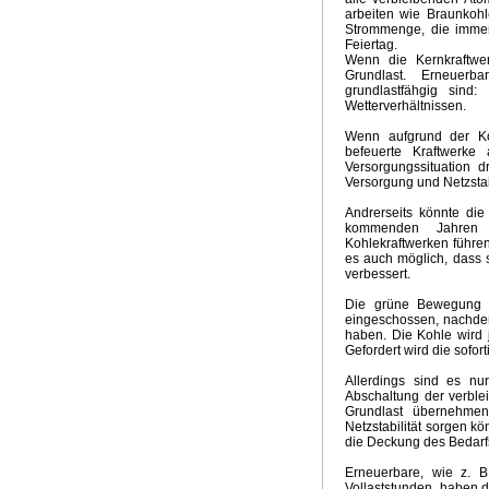
arbeiten wie Braunkohl
Groschen fällt
Kein El Nino
Neuer Klima-Alarm
Clima
Strommenge, die immer
Panikmache
Industriekonspiration
Klimakrieger
Sand
Feiertag.
Wenn die Kernkraftwer
Quadratur des Kreises
Traum Energiewende
Kalte S
Grundlast. Erneuerb
UpdateKlimaWeltwirtschat
Wintervorhersage
Ergebnis
grundlastfähgig sind:
Nix dazu gelernt
Klimabedrohung CO2
Weltwirtschaft
Wetterverhältnissen.
Brennstoffrationierung
Klimarepublik Deutschland 2020
Wenn aufgrund der Kos
Glaubenskrieg Energiepolitik
Anti Atomrepublik
Atomka
befeuerte Kraftwerk
Überschwemmungen in Australien
2010 Wärmstes Jahr
Versorgungssituation d
Versorgung und Netzstab
Die Wissenschaft als Feind
Energiekonzept der Bundes
Kognitive Dissonanz?
Hart aber Fair
Weltuntergang 2
Andrerseits könnte di
kommenden Jahren 
Kohlekraftwerken führe
es auch möglich, dass s
verbessert.
Die grüne Bewegung ha
eingeschossen, nachdem 
haben. Die Kohle wird 
Gefordert wird die sofor
Allerdings sind es nur
Abschaltung der verble
Grundlast übernehme
Netzstabilität sorgen k
die Deckung des Bedarfs
Erneuerbare, wie z. 
Vollaststunden, haben d