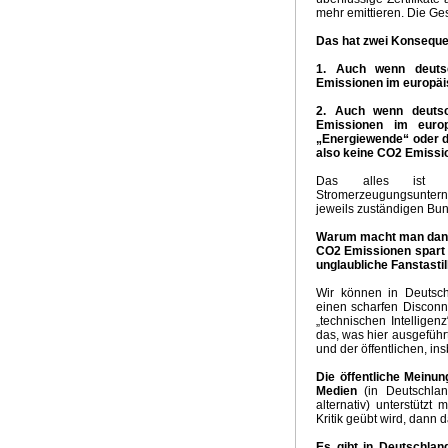
mehr emittieren. Die Ge
Das hat zwei Konsequ
1. Auch wenn deutsc
Emissionen im europäi
2. Auch wenn deutsc
Emissionen im euro
„Energiewende“ oder d
also keine CO2 Emissio
Das alles ist de
Stromerzeugungsunterne
jeweils zuständigen Bu
Warum macht man dann 
CO2 Emissionen spart u
unglaubliche Fanstastil
Wir können in Deutsch
einen scharfen Disconn
„technischen Intelligenz
das, was hier ausgeführ
und der öffentlichen, in
Die öffentliche Meinun
Medien
(in Deutschlan
alternativ) unterstütz
Kritik geübt wird, dann 
Es gibt in Deutschland