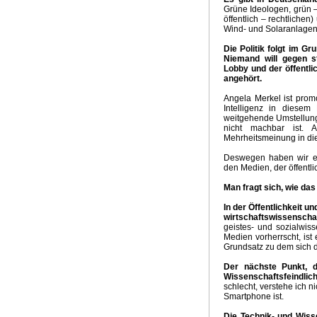
Grüne Ideologen, grün – 
öffentlich – rechtlichen
Wind- und Solaranlagen
Die Politik folgt im Gr
Niemand will gegen s
Lobby und der öffentli
angehört.
Angela Merkel ist prom
Intelligenz in diesem
weitgehende Umstellung
nicht machbar ist. 
Mehrheitsmeinung in di
Deswegen haben wir ei
den Medien, der öffent
Man fragt sich, wie da
In der Öffentlichkeit u
wirtschaftswissenscha
geistes- und sozialwisse
Medien vorherrscht, ist
Grundsatz zu dem sich di
Der nächste Punkt, d
Wissenschaftsfeindlic
schlecht, verstehe ich ni
Smartphone ist.
Die Technik- und Wisse