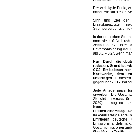
Der wichtigste Punkt, w
haben wir auf diesen Se
Sinn und Ziel der „
Ersatzkapazitäten n
Stromversorgung, um die
In der deutschen Strom
man sie auf Null redu
Zehnerpotenz unter 
Dekarbonisierung der E
als 0,1 – 0,2°, wenn m
Nur: Durch die deut
reduziert. Grund ist, w
CO2 Emissionen von I
Kraftwerke, dem e
unterliegen.
In diesem 
gegenüber 2005 und sch
Jede Anlage muss für
erwerben. Die Gesamte
Sie wird im Voraus für 
2020), ein sog. ex – a
kann.
Emittiert eine Anlage w
im Voraus festgelegte Dec
Emittieren deutsche
Emissionshandelsmark
Gesamtemissionen ändern
überflüssige Zertifikat