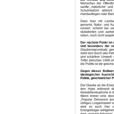
Wunsches der Öffentli
sanfte, „natürliche“ u
Schulmedizin ablehnt
Handauflegen oder Bach
Dass man mit Landsch
genannt, Natur- und Ku
ruiniert, scheint bei v
stukatierten und park
sitzen, noch nicht ange
Der nächste Punkt ist 
und besonders der ver
Glaubensgrundsatz gew
zieht sich durch alle P
und schärfere Umwelt- 
Trittin zwischen 1998 u
die Politik ist die gleiche
Gegen dieses Bollwer
ideologischer Ausric
Politik, gleichwelcher 
Der Glaube an die Energ
den Hype während de
Immobilieneuphorie in 
Wenn immer eine derar
„Popular Delusions an
völliges Losgelöstsein 
wird es auch hier s
Energieträger weitgehen
eine „popular delusion“