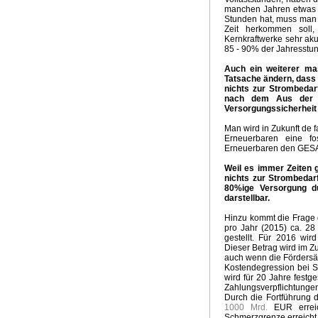
manchen Jahren etwas m
Stunden hat, muss man s
Zeit herkommen soll
Kernkraftwerke sehr aku
85 - 90% der Jahresstu
Auch ein weiterer ma
Tatsache ändern, dass 
nichts zur Strombeda
nach dem Aus der K
Versorgungssicherheit 
Man wird in Zukunft de 
Erneuerbaren eine fos
Erneuerbaren den GES
Weil es immer Zeiten 
nichts zur Strombedar
80%ige Versorgung du
darstellbar.
Hinzu kommt die Frage 
pro Jahr (2015) ca. 2
gestellt. Für 2016 wir
Dieser Betrag wird im Z
auch wenn die Fördersät
Kostendegression bei S
wird für 20 Jahre festg
Zahlungsverpflichtung
Durch die Fortführung 
1000 Mrd.
EUR errei
Schmerzgrenze erreicht i