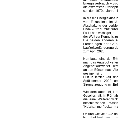
Emissionsszenarien neuer IPCC Bericht
Qual der Wahl 
Energieverbrauch – Stro
Hochwasserkatastrophe in Südwestdeutschland
Zweifel
die extremsten Preisspi
seit den 1970er Jahren 
Opfer für den Klimagott
Mit Turbo in die Klimadiktatur
Wie realistisch sind 100 Prozent Erneuerbare bis 2050
In dieser Energiekrise
Klimapolitik US Präsident Biden
Zukunft der Energiewe
von Fukushima im Ja
Abschaltung der verble
Märchenstunde Klimaneutralität 2050
Lösung Klimakris
Ende 2022 durchzuführ
Mehr Extremwetterlagen durch Treibhausgase
Aktuelle 
Es ist halt wichtiger, a
Klimakrise und Coronakrise
Update Witterungsvorhersa
der Welt zur Kenntnis 
Die beiden anderen Ko
Zukunft Klimatrends
Gefährlichster Mann
Die Klimadikt
Forderungen der Grün
McKinsey Klima - Absurdität
Kein El Nino 2020
Weihna
Laufzeitverlängerung d
Ursachen heisser Sommer
Die Klima - Illusion
Energie
zum April 2023.
Klimakrise, Meinungsfreiheit, ökosozialistischer Mob
Vor
Nun lautet eine der Erk
Klimapaket der GroKo
Zynismus der Klimapolitik
Klima
man das Angebot verkna
Überlebensfrage Klimakrise
Klimawahn im Hyperdrive
Angebot ausweitet. Des
an den Börsen nach Abs
Schlechte Nachrichten für Greta
Brave new green world
gestigen sind.
Klimalügen
Der Klimakrieg
Nur 10 Jahre Zeit
Witteru
Erst in letzter Zeit s
Spätsommer 2022 um
Kohleausstieg und Ökodiktatur
Klimakrise - Krise Klima
Stromerzeugung mit Erd
Unaufhaltsamer Siegeszug der Kohle
Retter vor der Kl
Extremklima 2018
Land der Grünen Illusionen
Die Mop
Wie dem auch sei, Ha
Gesellschaft. Im Frühjah
Emissionshandel und Energiewende
Kapitalismus absc
die eine Weiterentwic
Meinungsmache und Klimarevisionismus
Fake Science 
beschlossenen Mass
Sommer im April
Die Ökodiktatur
Liebesgrüsse aus Mo
“Heizhammer” bekannt 
Witterungsextreme und Klimawandel
GROKO Klimareal
Ob und wie viel CO2 da
E-Mobility Fake News
Fake News Hurricane
Wärmere 
ist dabei
irrelevant
, de