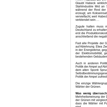
Glaubt Habeck wirklich
Stahlindustrie Mrd an 
während der Rest der 
erzeugt, am Kokseinsat
vervielfacht, weil Habe
verblendet sein….
Zugute halten muss ma
Deutschland zu erhalten
erst die Produktionsko
anschließend die negat
Fast alle Projekte der
auf Ablehnung. Etwa Zwe
in der Energiekrise, g
der Elektromobilität
bestehenden Gebäuden,
Auch in anderen Politi
Politik der Ampel auf Ab
dem alten Sponti Spruch
Selbstbestimmungsgeset
Politik der Ampel zufrie
Die einzige Wählergrupp
Wähler der Grünen.
Was wenig überrasch
Mehrheitsmeinung der D
der Grünen mit verglei
dass die Wähler mit Pa
sind….