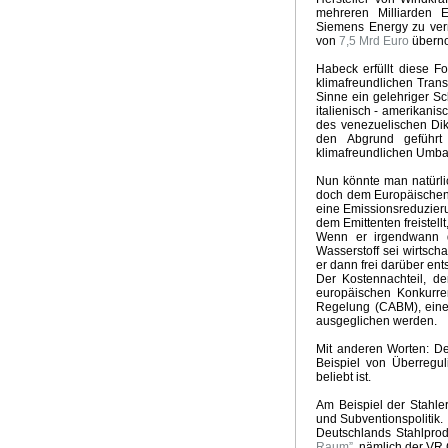
mehreren Milliarden
Groschen fällt
Kein El Nino
Neuer Klima-Alarm
Clima
Siemens Energy zu ver
Panikmache
Industriekonspiration
Klimakrieger
Sand
von
7,5 Mrd Euro
übern
Quadratur des Kreises
Traum Energiewende
Kalte S
Habeck erfüllt diese Fo
UpdateKlimaWeltwirtschat
Wintervorhersage
Ergebnis
klimafreundlichen Trans
Nix dazu gelernt
Klimabedrohung CO2
Weltwirtschaft
Sinne ein gelehriger S
italienisch - amerikanis
Brennstoffrationierung
Klimarepublik Deutschland 2020
des venezuelischen Dik
Glaubenskrieg Energiepolitik
Anti Atomrepublik
Atomka
den Abgrund geführt
Überschwemmungen in Australien
2010 Wärmstes Jahr
klimafreundlichen Umbau
Die Wissenschaft als Feind
Energiekonzept der Bundes
Nun könnte man natürli
Kognitive Dissonanz?
Hart aber Fair
Weltuntergang 2
doch dem Europäische
eine Emissionsreduzieru
dem Emittenten freistell
Wenn er irgendwann de
Wasserstoff sei wirtscha
er dann frei darüber ent
Der Kostennachteil, d
europäischen Konkurren
Regelung (CABM), eine
ausgeglichen werden.
Mit anderen Worten: Der
Beispiel von Überregu
beliebt ist.
Am Beispiel der Stahle
und Subventionspolitik.
Deutschlands Stahlprod
Raum”
, nämlich der VR 