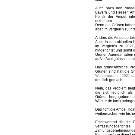
Auch nach den Nieder
Bayern und Hessen Anf
Politik der Ampel inte
erkennbar.
Denn die Grünen haben
aber im Vergleich zu ih
Anders die Ampelpartei
Auch in den aktuellen
im Vergleich zu 202
hingerichtet und somit 
Grünen Agenda haben sp
außer Acht gelassen ha
Das grundsätzliche Pr
Grünen sind halt die Gr
Wahlprogramm 2021
u
deutlich gemacht.
Nein, das Problem lie
die sich lediglich als
Grünen hergegeben hab
Wähler de facto betrogen
Das ficht die Ampel Koal
weitermachen wie bisher, 
Erschwerend für die 
Verfassungsgericht
Zahlungsgenehm
Klimatransformationsfon