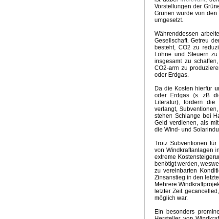
Sinn der E-Mobilität
Klimaprogramm der Grünen
CDU K
Vorstellungen der Grü
Grünen wurde von den 
Grüne Weihnachten - Weiße Ostern
Aktuelle Temperatu
umgesetzt.
Aktuelle Temperaturtrends
Horror für Erneuerbare
Ideo
Wintervorhersage 2017
Phänomen Trump
Klimapoliti
Währenddessen arbeite
Gesellschaft. Getreu de
Dekarbonisierung Null Komma Vier
Das Stockholm Syn
besteht, CO2 zu reduzi
Abschaltung Kohlekraftwerke
Gekippte Energiewende
Löhne und Steuern zu 
insgesamt zu schaffen
Klimaretter Elektromobilität
Aprilwetter
The Rule of Nin
CO2-arm zu produzieren
The Big Climate Short
Klimarückblick 2015
Wintervorh
oder Erdgas.
Milder Winter
Klimakonferenz Paris
Klimawahn in Over
Da die Kosten hierfür u
Klimaalarmisten in Panik
Bizarrer Vergleich mit Hitler
R
oder Erdgas (s. zB di
Ende Hitzewelle
Siebenschläfer
Gute Anlageberatung
Literatur), fordern di
Klimaversprechen von Elmau
Super Duper El Nino
Te
verlangt, Subventionen
stehen Schlange bei Hab
Sonderabgabe Kohlenkraftwerke
Klima McCarthyismus
Geld verdienen, als mit
Erfolgreiche Energiewende
Die Wahrheitspresse
Klima
die Wind- und Solarindus
Realität in der Klimapolitik
Klimaabkommen China - USA
Trotz Subventionen für
El Nino 2014
Nasser Juli 2014
Glaube Klimakatastrop
von Windkraftanlagen in
Kein Aprilwetter mehr
Zum Feind übergelaufen
Ewige 
extreme Kostensteigeru
Agitation und Propaganda
Schadstoff CO2
Psycholog
benötigt werden, wesweg
zu vereinbarten Konditi
Anti-Kohle Lamento
Klimatrends 2013/2014
Klimawah
Zinsanstieg in den letzt
GROKO und Energiewende
Klimakonferenz Warschau
Mehrere Windkraftprojek
letzter Zeit gecancell
Triebkräfte Klimaalarmismus
Übliches Ritual
Merkels P
möglich war.
Krieg gegen die Kohle
Hochwasserkatastrophe Deutsc
Energiewende Propaganda
Endloswinter
Frühling 20
Ein besonders promine
Hersteller von Windkra
Herzogtum Energiewende
Billion Euro
Ende EU-ETS