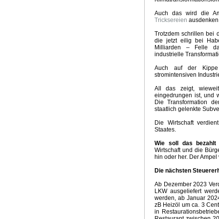
Auch das wird die Am
Tricksereien
ausdenken,
Trotzdem schrillen bei 
die jetzt eilig bei Ha
Milliarden – Felle 
industrielle Transforma
Auch auf der Kippe 
stromintensiven Industri
All das zeigt, wieweit
eingedrungen ist, und 
Die Transformation der
staatlich gelenkte Subve
Die Wirtschaft verdie
Staates.
Wie soll das bezahlt
Wirtschaft und die Bürg
hin oder her. Der Ampel
Die nächsten Steuerer
Ab Dezember 2023 Verdo
LKW ausgeliefert werde
werden, ab Januar 202
zB Heizöl um ca. 3 Cent
in Restaurationsbetrie
Restaurant zwischen 2