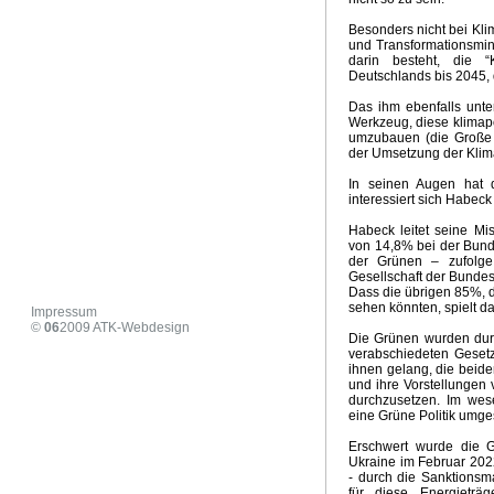
COP29 .- Geld statt Klima
Wintervorhersage 2024/ 202
Besonders nicht bei Kli
Zusammenbruch der Ampelkoalition
US Wahlen 2024
und Transformationsmini
Hitzepanik Propaganda
Aus vom Verbrenneraus
Vorb
darin besteht, die “
Deutschlands bis 2045,
Strassburger Klimaurteil
Wie realistisch ist Net - Zero
D
Neoliberalismuns und Klimawandel
Klimaaktivismus, Med
Das ihm ebenfalls unter
Milder Winter 2024 - Ausblick März
Habecks Industriestr
Werkzeug, diese klimapol
umzubauen (die Große T
Klimaschutz Projekt der Eliten
Der Anti Arbeiter- und Ba
der Umsetzung der Klima
Zirkulationeanomalien und Klimaschwankungen in Europ
Stromrationierung für Wärmepumpen und Elektroautos
In seinen Augen hat d
interessiert sich Habeck
Heizhammer - CO2 und Kosteneinsparung
Risse im Ge
Irrationale Klima- und Energiepolitik
Hitzepanik in den 
Habeck leitet seine M
von 14,8% bei der Bund
Sommer 2023 Zwischenbilanz
Verlogener Verbrauchers
der Grünen – zufolg
Neues vom Heizhammer
Habecks Sieg - Niederlage für 
Gesellschaft der Bundes
KKWs als Klimaretter
Grüner Angriff auf die Mitte der Ge
Dass die übrigen 85%, 
sehen könnten, spielt da
Aus für Öl- und Gasheizung
Klimapropaganda und Sa
Impressum
©
06
2009
ATK-Webdesign
Ursache Klimawandel Deutschland
Höllenritt nach Net -
Die Grünen wurden durc
Alles wendet sich...
Weiße Weihnachten
Kohle - Rett
verabschiedeten Geset
ihnen gelang, die beide
Ergebnisse COP27
Klimapropaganda pur
Wintervorh
und ihre Vorstellungen
Extreme Dürre 2022
US Supreme Court Klima Entsche
durchzusetzen. Im wese
Wirkungsloses EU Ölembargo gegen Russland
Extreme
eine Grüne Politik umges
Five easy pieces
24. Februar 2022
Umweltzerstörung
Erschwert wurde die G
Die Windraddiktatur
Koalitionsvertrag Klima und Energi
Ukraine im Februar 202
Net Zero 2050 - Weltwirtschaftskrise
Emissionshandel un
- durch die Sanktionsm
für diese Energietr